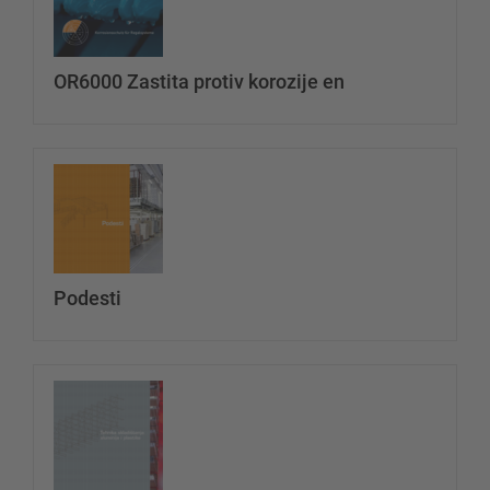
Konfiguriraj policu sada
OR6000 Zastita protiv korozije en
Ukloni
Dodaj dototeku
datotek
Podesti
Ukloni
Dodaj dototeku
datotek