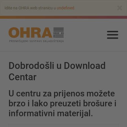
Na
×
Idite na OHRA web stranicu u
undefined
.
glavni
sadržaj
Na
glav
sadr
Konzolni regali
Dobrodošli u Download
Centar
Konzolni regal s krovom
Konzolni regal jednostrani
Konzolni regal dvostrani
U centru za prijenos možete
Konzolni regal za teske terete
brzo i lako preuzeti brošure i
Konzolni regal kao pokretni regali
informativni materijal.
Konzolni regal za dugi teret
Konzolni regali druge izvedbe