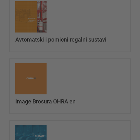
Ukloni
Dodaj dototeku
datotek
Avtomatski i pomicni regalni sustavi
SUSTAVI SKLADIŠTENJA
Paletni regal
Regali na pokretnim kolicama
Ukloni
Dodaj dototeku
datotek
Automatski sustavi skladištenja
Regalne hale
Skladišni podesti
Vertikalni sustavi regala
Image Brosura OHRA en
Ukloni
Dodaj dototeku
Planirajte svoj sustav polica individualno s našim
datotek
konfiguratorima – uključujući izravni upit