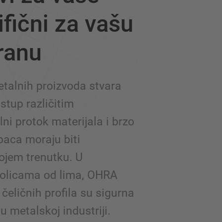
fični za vašu
ranu
metalnih proizvoda stvara
stup različitim
ni protok materijala i brzo
paca moraju biti
kojem trenutku. U
policama od lima, OHRA
 čeličnih profila su sigurna
 u metalskoj industriji.