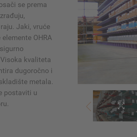
nosači se prema
izrađuju,
raju. Jaki, vruće
ive elemente OHRA
sigurno
 Visoka kvaliteta
ntira dugoročno i
skladište metala.
 postaviti u
ru.