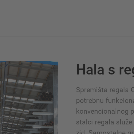
Hala s r
Spremišta regala 
potrebnu funkcion
konvencionalnog po
stalci regala služe
zid. Samostalne gr