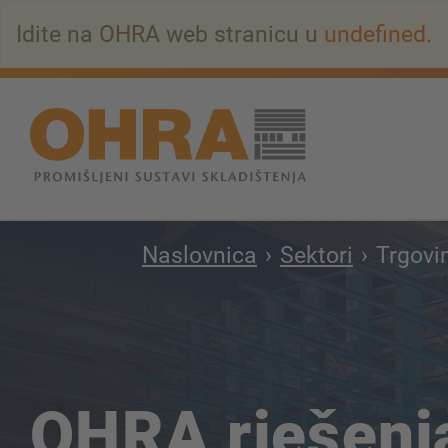
Na
Idite na OHRA web stranicu u
undefined
.
glavni
sadržaj
Naslovnica
Sektori
Trgovi
OHRA rješenja 