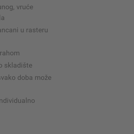
unog, vruće
la
ancani u rasteru
 prahom
o skladište
u svako doba može
individualno