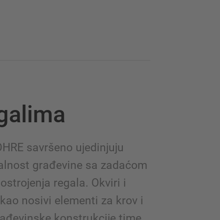
egalima
OHRE savršeno ujedinjuju
alnost građevine sa zadaćom
strojenja regala. Okviri i
 kao nosivi elementi za krov i
ađevinske konstrukcije time