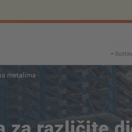
Sustav
na metalima
za različite dj