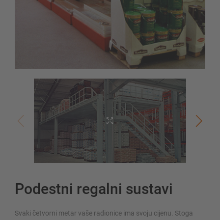
Podestni regalni sustavi
Svaki četvorni metar vaše radionice ima svoju cijenu. Stoga