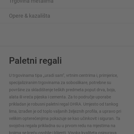
Trgovina metalima
Opere & kazališta
Paletni regali
U trgovinama tipa „uradi sam“, vrtnim centrima i, primjerice,
specijaliziranim trgovinama za soboslikare, potrebne su
površine za skladištenje teških predmeta poput drva, boja,
alata ili vreća pijeska i cementa. Za to područje uporabe
prikladan je robusni paletni regal OHRA. Umjesto od tankog
lima, izrađen je od toplo valjanih željeznih profila, a upravo pri
velikim opterećenjima pokazuje se kao učinkovit i siguran. Ta
svojstva regala prikladna su u prvom redu na mjestima na
kojima se kreću osoblje i klijenti. Visoka kvaliteta osigurava