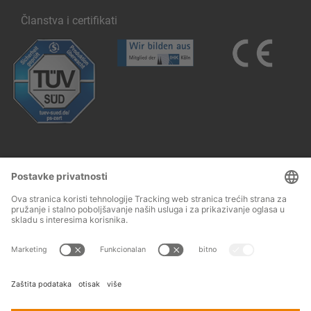
Članstva i certifikati
Follow us:
Impresum
Opći uvjeti poslovanja
© 2026