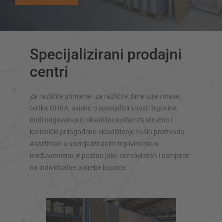
Konzolni regal kao pokretni regali
Konzolni regal za dugi teret
Konzolni regali druge izvedbe
Specijalizirani prodajni
centri
Za različite primjene i za različite dimenzije i mase,
tvrtka OHRA, ovisno o specijaliziranosti trgovine,
nudi odgovarajući skladišni sustav za stručno i
korisnički prilagođeno skladištenje vaših proizvoda.
Asortiman u specijaliziranim trgovinama u
SUSTAVI SKLADIŠTENJA
međuvremenu je postao jako raznovrstan i usmjeren
na individualne potrebe kupaca.
Paletni regal
Regali na pokretnim kolicama
Automatski sustavi skladištenja
Regalne hale