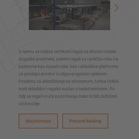
Skladišni podesti
Vertikalni sustavi regala
Planirajte svoj sustav polica individualno s našim
konfiguratorima – uključujući izravni upit
U njemu se nalaze vertikalni regali za letvice i ostale
dugačke predmete, paletni regali za različitu robu na
Konfiguriraj policu sada
paletama kao nosači robe, kao i skladišne platforme
za prodajni prostor s odgovarajućom oplatom.
Posebno za skladištenje na otvorenom, tvrtka OHRA
nudi skladišni i regalni sustav s nadstrešnicom. Po
želji se regali vruće pocinčavaju kako bi bili zaštićeni
od korozije.
Savjetovanje
Preuzmi katalog