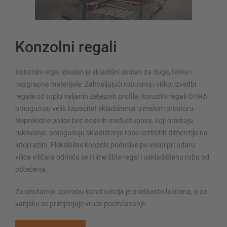
Konzolni regali
Konzolni regal idealan je skladišni sustav za duge, teške i
nezgrapne materijale. Zahvaljujući robusnoj i vitkoj izvedbi
regala od toplo valjanih željeznih profila, konzolni regali OHRA
omogućuju velik kapacitet skladištenja u malom prostoru.
Neprekidne police bez nosivih međustupova, koji ometaju
rukovanje, omogućuju skladištenje robe različitih dimenzija na
istoj razini. Fleksibilne konzole podesive po visini pri udaru
vilica viličara odmiču se i time štite regal i uskladištenu robu od
oštećenja.
Za unutarnju uporabu konstrukcija je praškasto lakirana, a za
vanjsku se primjenjuje vruće pocinčavanje.