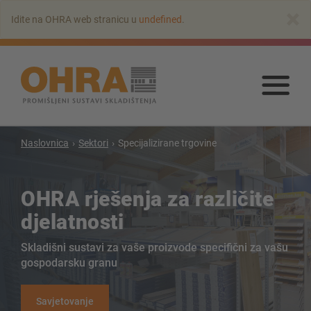
Na
×
Idite na OHRA web stranicu u
undefined
.
glavni
sadržaj
Na
glav
sadr
Naslovnica
Sektori
Specijalizirane trgovine
OHRA rješenja za različite
Konzolni regali
djelatnosti
Konzolni regal s krovom
Skladišni sustavi za vaše proizvode specifični za vašu
Konzolni regal jednostrani
gospodarsku granu
Konzolni regal dvostrani
Konzolni regal za teske terete
Savjetovanje