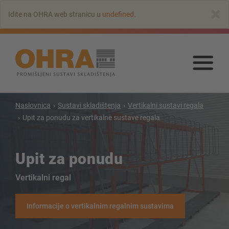
Na
×
Idite na OHRA web stranicu u
undefined
.
glavni
sadržaj
Na
glav
sadr
Naslovnica
Sustavi skladištenja
Vertikalni sustavi regala
Upit za ponudu za vertikalne sustave regala
Konzolni regali
Konzolni regal s krovom
Upit za ponudu
Konzolni regal jednostrani
Konzolni regal dvostrani
Vertikalni regal
Konzolni regal za teske terete
Konzolni regal kao pokretni regali
Informacije o vertikalnim regalnim sustavima
Konzolni regal za dugi teret
Konzolni regali druge izvedbe