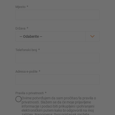
*
Mjesto
*
Država
*
Telefonski broj
*
Adresa e-pošte
*
Pravila o privatnosti
Ovime potvrđujem da sam pročitao/la pravila o
privatnosti. Slažem se da će moje prijavljene
informacije i podaci biti prikupljeni i pohranjeni
elektroničkim putem kako bi odgovorili na moj
zahtjev. Napomena: Svoj pristanak možete