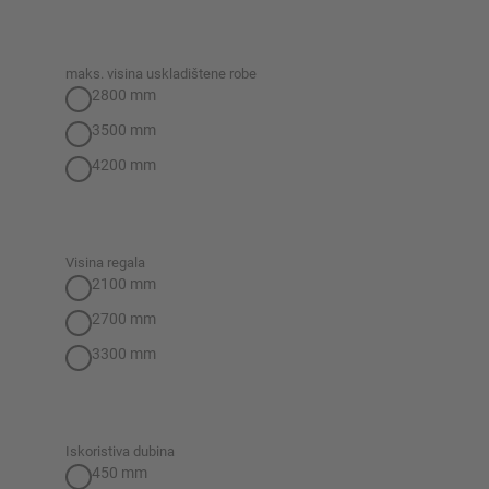
konfiguratorima – uključujući izravni upit
maks. visina uskladištene robe
Konfiguriraj policu sada
2800 mm
3500 mm
4200 mm
Visina regala
2100 mm
2700 mm
3300 mm
Iskoristiva dubina
450 mm