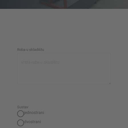
SUSTAVI SKLADIŠTENJA
Roba u skladištu
Paletni regal
Regali na pokretnim kolicama
Automatski sustavi skladištenja
Regalne hale
Skladišni podesti
Vertikalni sustavi regala
Sustav
jednostrani
dvostrani
Planirajte svoj sustav polica individualno s našim