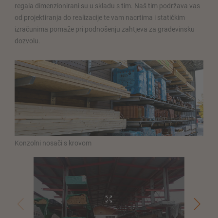
regala dimenzionirani su u skladu s tim. Naš tim podržava vas
od projektiranja do realizacije te vam nacrtima i statičkim
izračunima pomaže pri podnošenju zahtjeva za građevinsku
dozvolu.
Konzolni nosači s krovom