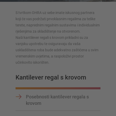
Konzolni regali druge izvedbe
S tvrtkom OHRA uz sebe imate iskusnog partnera
koji će vas podržati prvoklasnim regalima za teške
terete, naprednim regalnim sustavima i individualnim
rješenjima za skladištenje na otvorenom.
Naši kantilever regali s krovom prikladni su za
vanjsku upotrebu te osiguravaju da vaša
uskladištena roba bude adekvatno zaštićena u svim
vremenskim uvjetima, a raspoloživi prostor
SUSTAVI SKLADIŠTENJA
učinkovito iskorišten.
Paletni regal
Kantilever regal s krovom
Regali na pokretnim kolicama
Automatski sustavi skladištenja
Regalne hale
Posebnosti kantilever regala s
Skladišni podesti
krovom
Vertikalni sustavi regala