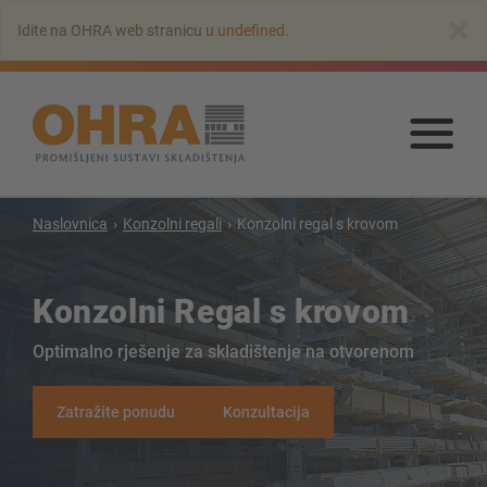
Na
×
Idite na OHRA web stranicu u
undefined
.
glavni
sadržaj
Na
glav
sadr
Naslovnica
Konzolni regali
Konzolni regal s krovom
Konzolni regali
Konzolni Regal s krovom
Konzolni regal s krovom
Optimalno rješenje za skladištenje na otvorenom
Konzolni regal jednostrani
Konzolni regal dvostrani
Zatražite ponudu
Konzultacija
Konzolni regal za teske terete
Konzolni regal kao pokretni regali
Konzolni regal za dugi teret