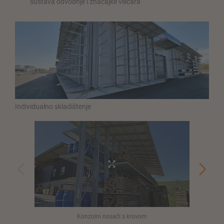
sustava odvodnje i značajke viličara
Individualno skladištenje
Konzolni nosači s krovom