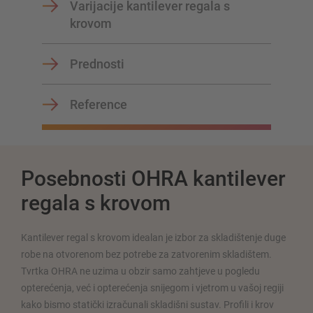
Varijacije kantilever regala s
krovom
Planirajte svoj sustav polica individualno s našim
konfiguratorima – uključujući izravni upit
Prednosti
Konfiguriraj policu sada
Reference
Posebnosti OHRA kantilever
regala s krovom
Kantilever regal s krovom idealan je izbor za skladištenje duge
robe na otvorenom bez potrebe za zatvorenim skladištem.
Tvrtka OHRA ne uzima u obzir samo zahtjeve u pogledu
opterećenja, već i opterećenja snijegom i vjetrom u vašoj regiji
kako bismo statički izračunali skladišni sustav. Profili i krov