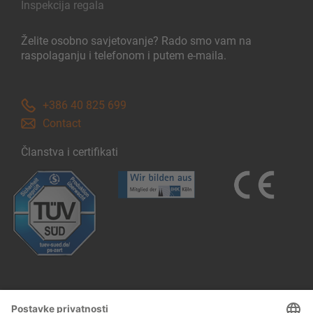
Inspekcija regala
Želite osobno savjetovanje? Rado smo vam na
raspolaganju i telefonom i putem e-maila.
+386 40 825 699
Contact
Članstva i certifikati
Follow us: