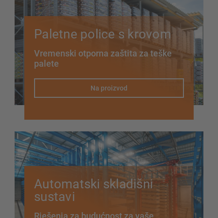
Paletne police s krovom
Vremenski otporna zaštita za teške
palete
Na proizvod
Automatski skladišni
sustavi
Rješenja za budućnost za vaše