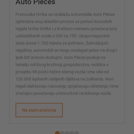
Auto Pièces
Francuska tvrtka za reciklažu automobila Auto Pièces
optimizira svoj skladišni prostor uz pomoć konzolnih
regala tvrtke OHRA i u kratkom vremenu povećava broj
uskladištenih vozila s 350 na 750. Ukupni kapacitet
sada iznosi 1.700 mjesta za pohranu. Zahvaljujući
regalima, automobili se mogu naslagati jedan na drugi i
ipak biti izravno dostupni. Auto Pièces posluje na
temelju održivog kružnog gospodarstva, reciklira u
prosjeku 98 posto težine starog vozila i ima više od
120.000 ispitanih rabljenih dijelova na zalihama. Novi
regali olakšavaju rukovanje, sprječavaju oštećenja i time
značajno povećavaju učinkovitost recikliranja vozila.
Na zapis praćenja