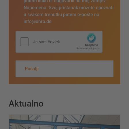
putem kako bi odgovorili na moj zahtjev.
Napomena: Svoj pristanak možete opozvati
u svakom trenutku putem e-pošte na
info@ohra.de
Pošalji
Aktualno