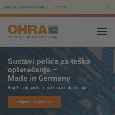
Na
×
Idite na OHRA web stranicu u
undefined
.
glavni
sadržaj
Na
glav
sadr
Sustavi polica za teška
opterećenja –
Made in Germany
Konzolni regali
Broj 1 za dugačku robu i teška opterećenja
Konzolni regal s krovom
Konfigurirajte policu sada
Konzolni regal jednostrani
Konzolni regal dvostrani