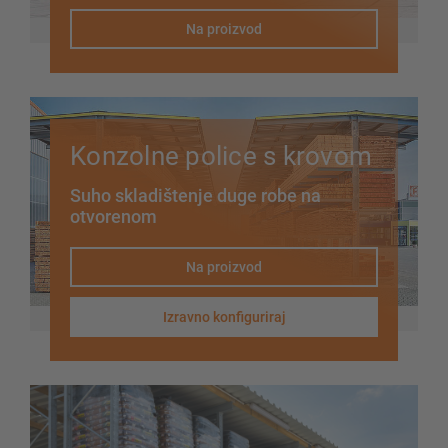
Na proizvod
Konzolne police s krovom
Suho skladištenje duge robe na
otvorenom
Na proizvod
Izravno konfiguriraj