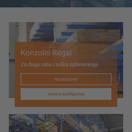
Konzolni regal za teske terete
Konzolni regal kao pokretni regali
Konzolni regal za dugi teret
Konzolni regali druge izvedbe
Konzolni Regal
Za dugu robu i teška opterećenja
Na proizvod
Izravno konfiguriraj
SUSTAVI SKLADIŠTENJA
Paletni regal
Regali na pokretnim kolicama