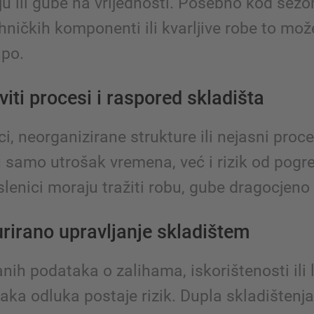
ju ili gube na vrijednosti. Posebno kod sezo
ehničkih komponenti ili kvarljive robe to mož
upo.
iti procesi i raspored skladišta
i, neorganizirane strukture ili nejasni proce
 samo utrošak vremena, već i rizik od pogr
enici moraju tražiti robu, gube dragocjeno 
rirano upravljanje skladištem
nih podataka o zalihama, iskorištenosti ili
vaka odluka postaje rizik. Dupla skladištenja