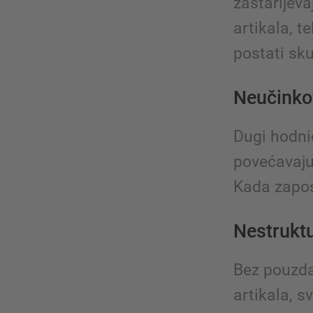
zastarijeva
artikala, t
postati sk
Neučinkov
Dugi hodnic
povećavaju
Kada zaposl
Nestruktu
Bez pouzda
artikala, s