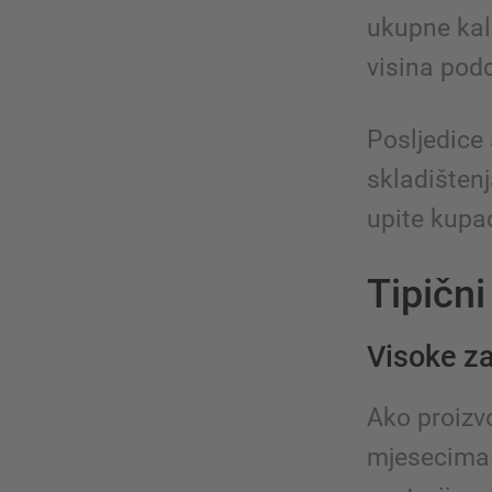
ukupne kal
visina podc
Posljedice 
skladištenj
upite kupa
Tipični
Visoke za
Ako proizvo
mjesecima.