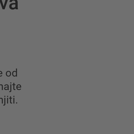
va
e od
najte
iti.