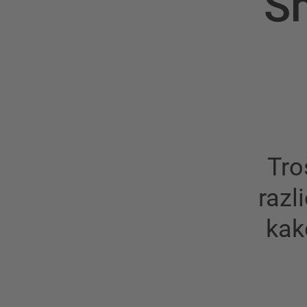
S
Tro
razl
kak