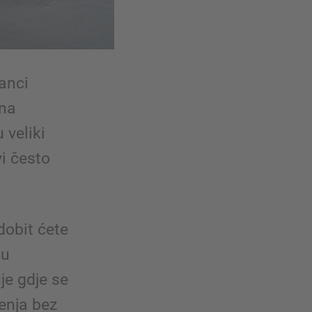
lanci
ena
 veliki
vi često
 dobit ćete
ću
je gdje se
tenja bez