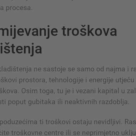
a procesa.
ijevanje troškova
ištenja
kladištenja ne sastoje se samo od najma i r
oškovi prostora, tehnologije i energije utječu
škova. Osim toga, tu je i vezani kapital u z
ti poput gubitaka ili neaktivnih razdoblja.
oduzećima ti troškovi ostaju nevidljivi. Ra
čite troškovne centre ili se neprimjetno uklj