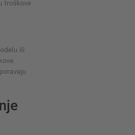
u troškove
delu ili
kove.
sporavaju
nje