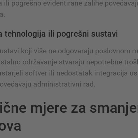
a ili pogrešno evidentirane zalihe povećavaj
a.
a tehnologija ili pogrešni sustavi
sustavi koji više ne odgovaraju poslovnom mo
u stalno održavanje stvaraju nepotrebne troš
starjeli softver ili nedostatak integracija u
ovećavaju administrativni rad.
ične mjere za smanje
kova