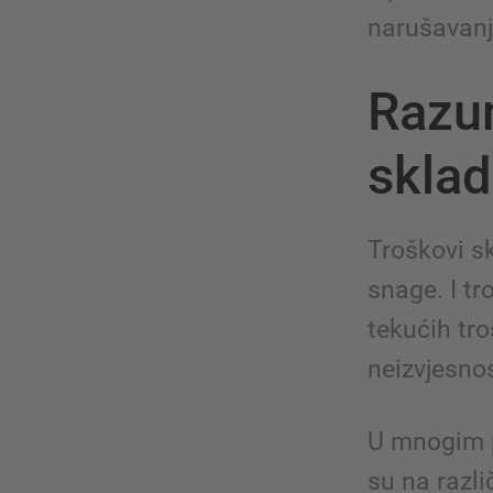
narušavanj
Razum
sklad
Troškovi s
snage. I tr
tekućih tro
neizvjesnos
U mnogim p
su na razli