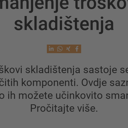
manjenje troško
skladištenja
škovi skladištenja sastoje s
ičitih komponenti. Ovdje saz
o ih možete učinkovito smanj
Pročitajte više.