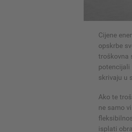
Cijene ener
opskrbe sve
troškovna 
potencijali
skrivaju u
Ako te troš
ne samo vi
fleksibilno
isplati obr