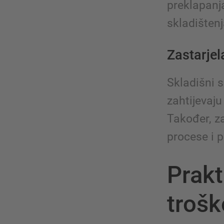
preklapanj
skladištenj
Zastarjel
Skladišni 
zahtijevaj
Također, za
procese i p
Prakt
troš