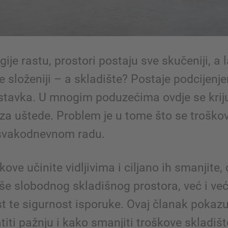
gije rastu, prostori postaju sve skučeniji, a 
 složeniji – a skladište? Postaje podcijenj
stavka. U mnogim poduzećima ovdje se kriju
 za uštede. Problem je u tome što se troško
 svakodnevnom radu.
kove učinite vidljivima i ciljano ih smanjite,
še slobodnog skladišnog prostora, već i ve
st te sigurnost isporuke. Ovaj članak pokazu
atiti pažnju i kako smanjiti troškove skladiš