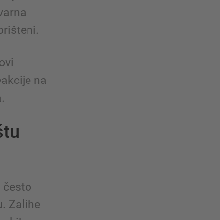
tvarna
orišteni.
ovi
eakcije na
.
štu
– često
. Zalihe