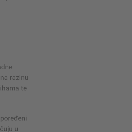
adne
 na razinu
alihama te
spoređeni
učuju u