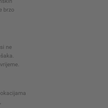
nskih
e brzo
si ne
ešaka.
vrijeme.
 lokacijama
,