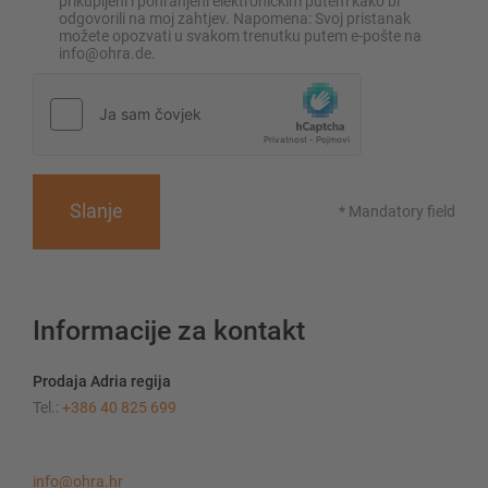
prikupljeni i pohranjeni elektroničkim putem kako bi
odgovorili na moj zahtjev. Napomena: Svoj pristanak
možete opozvati u svakom trenutku putem e-pošte na
info@ohra.de.
Slanje
* Mandatory field
Informacije za kontakt
Prodaja Adria regija
Tel.:
+386 40 825 699
info@ohra.hr