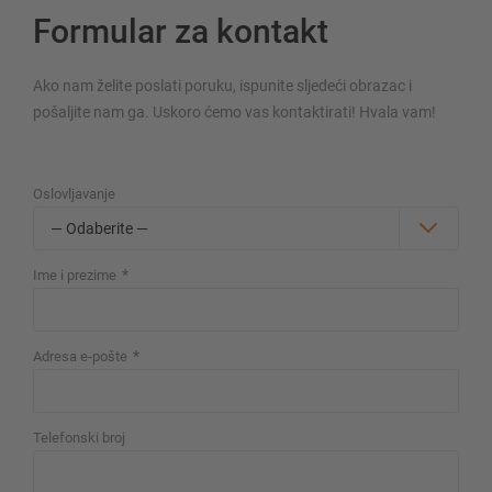
Formular za kontakt
Ako nam želite poslati poruku, ispunite sljedeći obrazac i
SUSTAVI SKLADIŠTENJA
pošaljite nam ga. Uskoro ćemo vas kontaktirati! Hvala vam!
Paletni regal
Regali na pokretnim kolicama
Oslovljavanje
Automatski sustavi skladištenja
Regalne hale
*
Skladišni podesti
Ime i prezime
Vertikalni sustavi regala
*
Adresa e-pošte
Planirajte svoj sustav polica individualno s našim
Telefonski broj
konfiguratorima – uključujući izravni upit