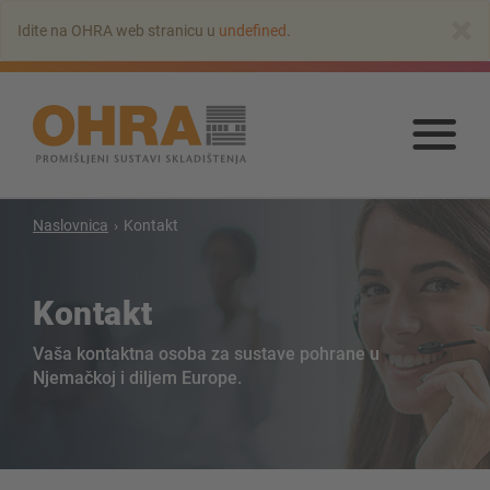
Na
×
Idite na OHRA web stranicu u
undefined
.
glavni
sadržaj
Na
glav
sadr
Konzolni regali
Naslovnica
Kontakt
Konzolni regal s krovom
Konzolni regal jednostrani
Kontakt
Konzolni regal dvostrani
Vaša kontaktna osoba za sustave pohrane u
Konzolni regal za teske terete
Njemačkoj i diljem Europe.
Konzolni regal kao pokretni regali
Konzolni regal za dugi teret
Konzolni regali druge izvedbe