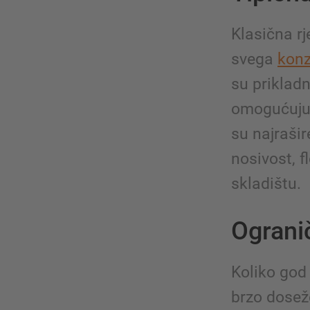
Klasična rj
svega
konz
su prikladni
omogućuju 
su najrašir
nosivost, f
skladištu.
Ograni
Koliko god 
brzo dosež