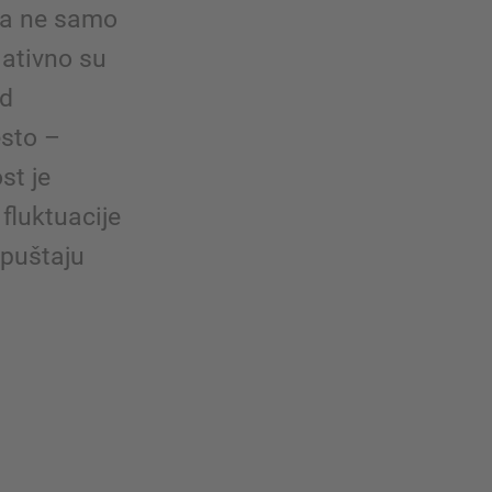
va ne samo
lativno su
od
esto –
st je
fluktuacije
opuštaju