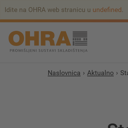
Na
Idite na OHRA web stranicu u
undefined
.
glavni
sadržaj
Naslovnica
Aktualno
St