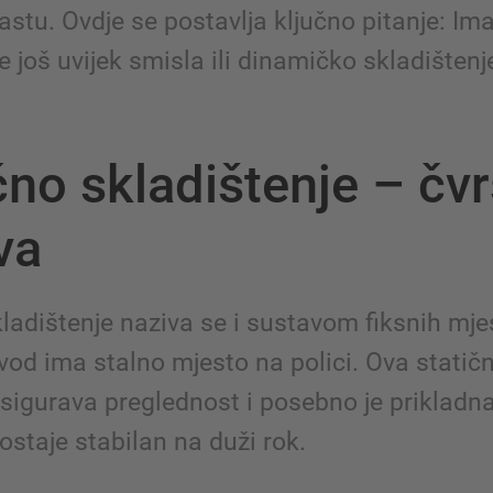
astu. Ovdje se postavlja ključno pitanje: Ima
e još uvijek smisla ili dinamičko skladištenj
čno skladištenje – čvr
va
ladištenje naziva se i sustavom fiksnih mjes
vod ima stalno mjesto na polici. Ova statič
osigurava preglednost i posebno je prikladn
staje stabilan na duži rok.