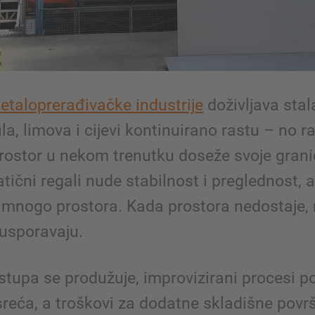
etaloprerađivačke industrije
doživljava stal
ila, limova i cijevi kontinuirano rastu – no r
prostor u nekom trenutku doseže svoje grani
atični regali nude stabilnost i preglednost, a
u mnogo prostora. Kada prostora nedostaje, 
 usporavaju.
istupa se produžuje, improvizirani procesi 
sreća, a troškovi za dodatne skladišne povr