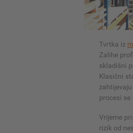
Tvrtka iz
m
Zalihe prof
skladišni 
Klasični st
zahtijevaj
procesi se
Vrijeme pr
rizik od ne