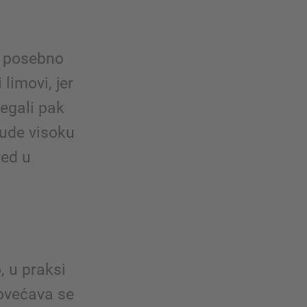
i posebno
 limovi, jer
regali pak
Nude visoku
red u
, u praksi
ovećava se