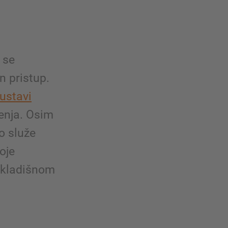
 se
n pristup.
sustavi
ćenja. Osim
o služe
oje
skladišnom