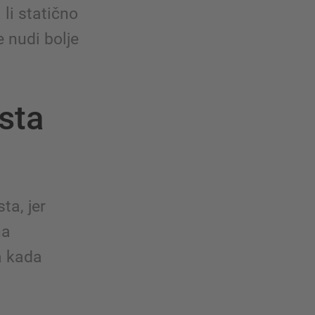
 li statično
e nudi bolje
sta
ta, jer
na
a kada