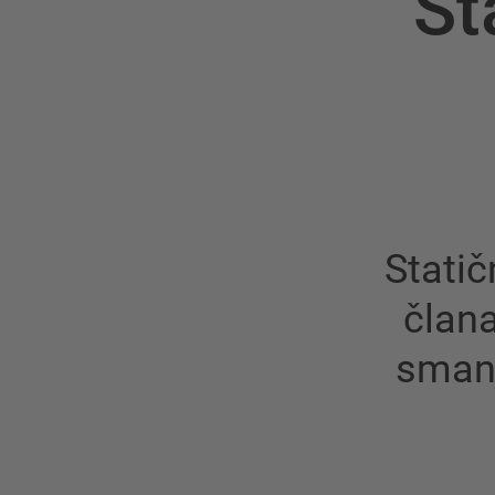
St
Statič
član
smanji