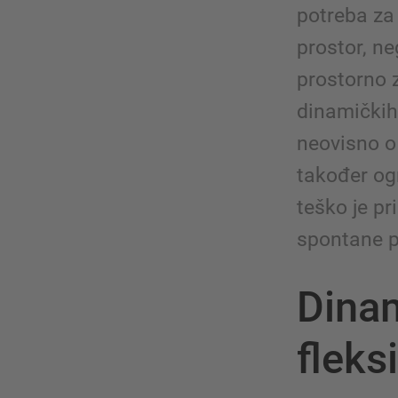
potreba za
prostor, ne
prostorno z
dinamičkih 
neovisno o 
također og
teško je pr
spontane p
Dinam
fleks