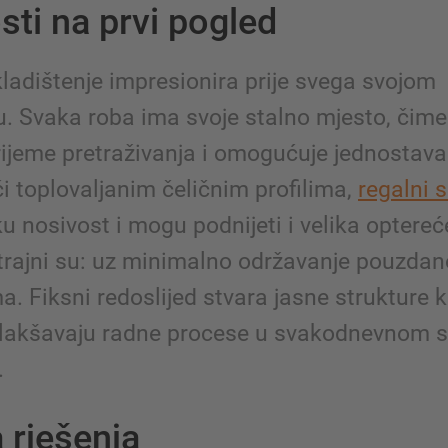
sti na prvi pogled
kladištenje impresionira prije svega svojom
u. Svaka roba ima svoje stalno mjesto, čime
rijeme pretraživanja i omogućuje jednostava
i toplovaljanim čeličnim profilima,
regalni 
u nosivost i mogu podnijeti i velika optere
trajni su: uz minimalno održavanje pouzdan
a. Fiksni redoslijed stvara jasne strukture k
lakšavaju radne procese u svakodnevnom 
.
 rješenja