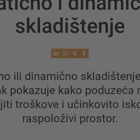
atično i dinami
skladištenje
no ili dinamično skladištenj
ak pokazuje kako poduzeća
ti troškove i učinkovito isko
raspoloživi prostor.