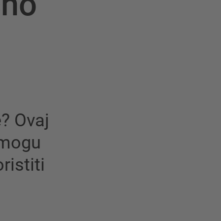
čno
e? Ovaj
 mogu
ristiti