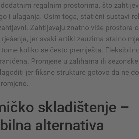
 dodatnim regalnim prostorima, što zahtije
go i ulaganja. Osim toga, statični sustavi re
ahtjevni. Zahtijevaju znatno više prostora 
rješenja, jer svaki artikl zauzima stalno mj
tome koliko se često premješta. Fleksibilno
raničena. Promjene u zalihama ili sezonske 
ilagoditi jer fiksne strukture gotovo da ne d
romjene.
ičko skladištenje –
ibilna alternativa