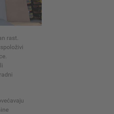
an rast.
aspoloživi
ce.
li
radni
povećavaju
šine