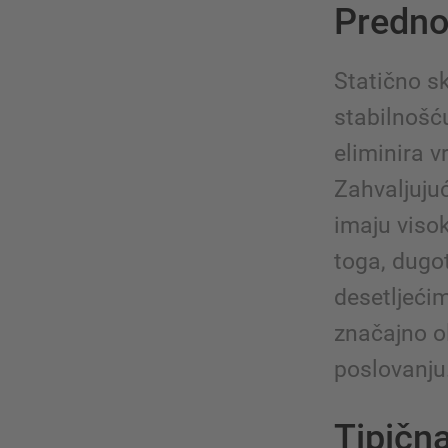
Predno
Statično s
stabilnošć
eliminira v
Zahvaljujuć
imaju visok
toga, dugo
desetljećim
značajno o
poslovanju
Tipična