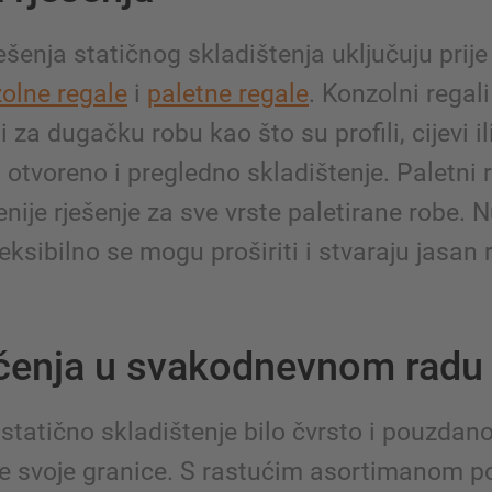
ešenja statičnog skladištenja uključuju prije
olne regale
i
paletne regale
. Konzolni regal
 za dugačku robu kao što su profili, cijevi ili
otvoreno i pregledno skladištenje. Paletni 
enije rješenje za sve vrste paletirane robe. 
leksibilno se mogu proširiti i stvaraju jasan 
čenja u svakodnevnom radu
statično skladištenje bilo čvrsto i pouzdano
e svoje granice. S rastućim asortimanom p