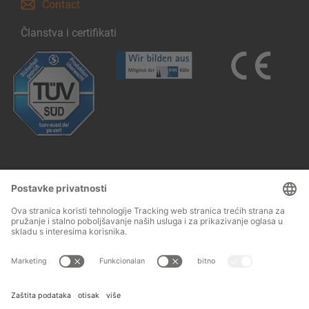
Contact
Članstva i certifikati
Follow us:
Impresum
Opći uvjeti poslovanja
© 2026