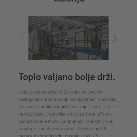
SUSTAVI SKLADIŠTENJA
Paletni regal
Regali na pokretnim kolicama
Toplo valjano bolje drži.
Automatski sustavi skladištenja
Regalne hale
Obiteljsko poduzeće FRIES, jedna od vodećih
Skladišni podesti
veletrgovaca drvom i podnim oblogama u Njemačkoj,
Vertikalni sustavi regala
doslovno je podigao logistiku u svojoj centrali u Kielu
na višu razinu: Postavljanjem skladišne platforme
poduzeće sada može u potpunosti iskoristiti visinu
prostorije u postojećoj dvorani. Na visini od 3,8
metara, na drugoj razini, nastalo je oko 270
Planirajte svoj sustav polica individualno s našim