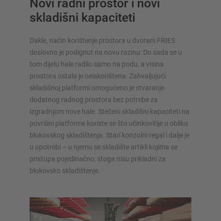
Novi radni prostor i novi
skladišni kapaciteti
Dakle, način korištenje prostora u dvorani FRIES
doslovno je podignut na novu razinu: Do sada se u
tom dijelu hale radilo samo na podu, a visina
prostora ostala je neiskorištena. Zahvaljujući
skladišnoj platformi omogućeno je stvaranje
dodatnog radnog prostora bez potrebe za
izgradnjom nove hale. Stečeni skladišni kapaciteti na
površini platforme koriste se što učinkovitije u obliku
blokovskog skladištenja. Stari konzolni regal i dalje je
u upotrebi – u njemu se skladište artikli kojima se
pristupa pojedinačno, stoga nisu prikladni za
blokovsko skladištenje.