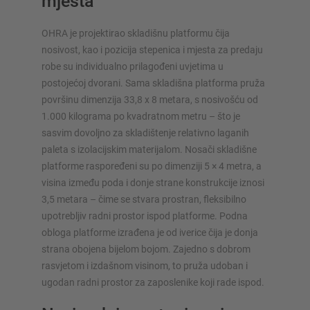
mjesta
OHRA je projektirao skladišnu platformu čija
nosivost, kao i pozicija stepenica i mjesta za predaju
robe su individualno prilagođeni uvjetima u
postojećoj dvorani. Sama skladišna platforma pruža
površinu dimenzija 33,8 x 8 metara, s nosivošću od
1.000 kilograma po kvadratnom metru – što je
sasvim dovoljno za skladištenje relativno laganih
paleta s izolacijskim materijalom. Nosači skladišne
platforme raspoređeni su po dimenziji 5 × 4 metra, a
visina između poda i donje strane konstrukcije iznosi
3,5 metara – čime se stvara prostran, fleksibilno
upotrebljiv radni prostor ispod platforme. Podna
obloga platforme izrađena je od iverice čija je donja
strana obojena bijelom bojom. Zajedno s dobrom
rasvjetom i izdašnom visinom, to pruža udoban i
ugodan radni prostor za zaposlenike koji rade ispod.