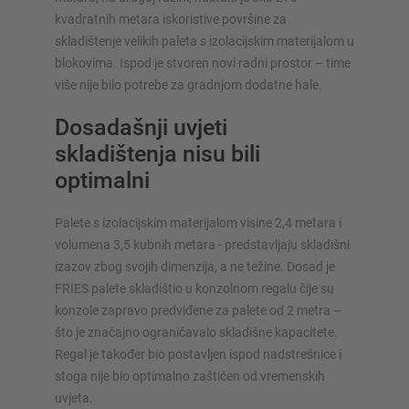
kvadratnih metara iskoristive površine za
konfiguratorima – uključujući izravni upit
skladištenje velikih paleta s izolacijskim materijalom u
blokovima. Ispod je stvoren novi radni prostor – time
Konfiguriraj policu sada
više nije bilo potrebe za gradnjom dodatne hale.
Dosadašnji uvjeti
skladištenja nisu bili
optimalni
Palete s izolacijskim materijalom visine 2,4 metara i
volumena 3,5 kubnih metara - predstavljaju skladišni
izazov zbog svojih dimenzija, a ne težine. Dosad je
FRIES palete skladištio u konzolnom regalu čije su
konzole zapravo predviđene za palete od 2 metra –
što je značajno ograničavalo skladišne kapacitete.
Regal je također bio postavljen ispod nadstrešnice i
stoga nije bio optimalno zaštićen od vremenskih
uvjeta.