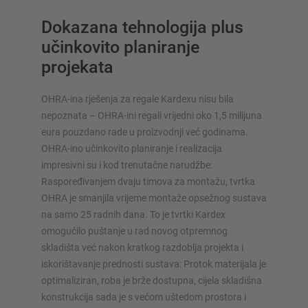
Dokazana tehnologija plus
učinkovito planiranje
projekata
OHRA-ina rješenja za regale Kardexu nisu bila
nepoznata – OHRA-ini regali vrijedni oko 1,5 milijuna
eura pouzdano rade u proizvodnji već godinama.
OHRA-ino učinkovito planiranje i realizacija
impresivni su i kod trenutačne narudžbe:
Raspoređivanjem dvaju timova za montažu, tvrtka
OHRA je smanjila vrijeme montaže opsežnog sustava
na samo 25 radnih dana. To je tvrtki Kardex
omogućilo puštanje u rad novog otpremnog
skladišta već nakon kratkog razdoblja projekta i
iskorištavanje prednosti sustava: Protok materijala je
optimaliziran, roba je brže dostupna, cijela skladišna
konstrukcija sada je s većom uštedom prostora i