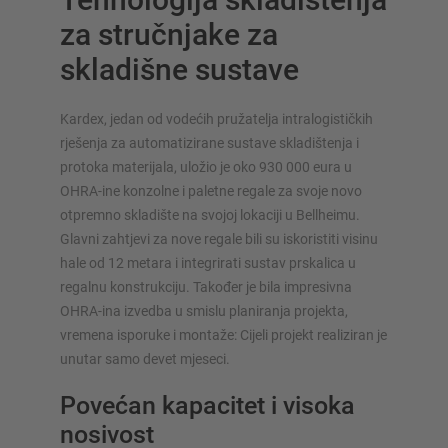
za stručnjake za
skladišne sustave
Kardex, jedan od vodećih pružatelja intralogističkih
rješenja za automatizirane sustave skladištenja i
SUSTAVI SKLADIŠTENJA
protoka materijala, uložio je oko 930 000 eura u
Paletni regal
OHRA-ine konzolne i paletne regale za svoje novo
otpremno skladište na svojoj lokaciji u Bellheimu.
Regali na pokretnim kolicama
Glavni zahtjevi za nove regale bili su iskoristiti visinu
Automatski sustavi skladištenja
hale od 12 metara i integrirati sustav prskalica u
Regalne hale
regalnu konstrukciju. Također je bila impresivna
Skladišni podesti
OHRA-ina izvedba u smislu planiranja projekta,
Vertikalni sustavi regala
vremena isporuke i montaže: Cijeli projekt realiziran je
unutar samo devet mjeseci.
Povećan kapacitet i visoka
Planirajte svoj sustav polica individualno s našim
nosivost