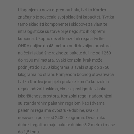
konfiguratorima – uključujući izravni upit
Ulaganjem u novu otpremnu halu, tvrtka Kardex
Konfiguriraj policu sada
značajno je povećala svoj skladišni kapacitet. Tvrtka
tamo skladišti komponente i sklopove za vlastite
intralogističke sustave prije nego što ih otpremi
kupcima. Ukupno devet konzolnih regala tvrtke
OHRA duljine do 48 metara nudi dovoljno prostora
na četiri skladišne razine za pakete duljine od 1250
do 4300 milimetara. Svaki konzolni krak može
podnijeti do 1250 kilograma, a svaki stup do 3750
kilograma po strani. Primjenom bočnog utovarivača
tvrtka Kardex je uspjela prolaze između konzolnih
regala održati uskima, čime je postignuta visoka
iskorištenost prostora. Konzolni regali nadopunjeni
su standardnim paletnim regalom, kao i dvama
paletnim regalima dvostruke dubine, svaki s
nosivošću police od 2400 kilograma. Dvostruko
duboki regali primaju pakete dubine 3,2 metra i mase
do 1,5 tonu.