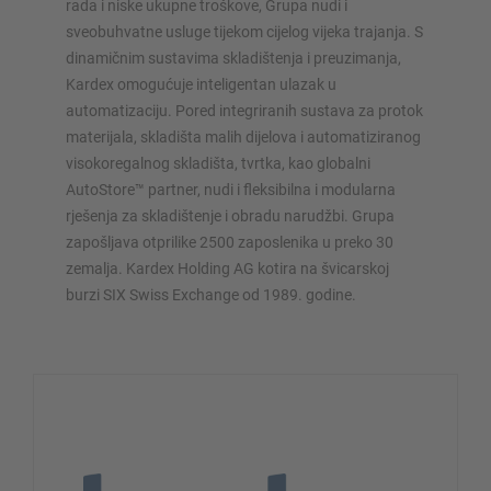
rada i niske ukupne troškove, Grupa nudi i
sveobuhvatne usluge tijekom cijelog vijeka trajanja. S
dinamičnim sustavima skladištenja i preuzimanja,
Kardex omogućuje inteligentan ulazak u
automatizaciju. Pored integriranih sustava za protok
materijala, skladišta malih dijelova i automatiziranog
visokoregalnog skladišta, tvrtka, kao globalni
AutoStore™ partner, nudi i fleksibilna i modularna
rješenja za skladištenje i obradu narudžbi. Grupa
zapošljava otprilike 2500 zaposlenika u preko 30
zemalja. Kardex Holding AG kotira na švicarskoj
burzi SIX Swiss Exchange od 1989. godine.