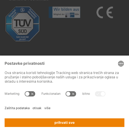
Follow us:
Impresum
Opći uvjeti poslovanja
© 2026
OHRA
Terms and conditions of assembly
Regalanlagen
Zaštita podataka
Kontakt