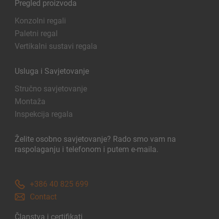
Pregled proizvoda
Regali na pokretnim kolicama
Konzolni regali
Automatski sustavi skladištenja
Paletni regal
Regalne hale
Vertikalni sustavi regala
Skladišni podesti
Vertikalni sustavi regala
Usluga i Savjetovanje
Stručno savjetovanje
Montaža
Planirajte svoj sustav polica individualno s našim
Inspekcija regala
konfiguratorima – uključujući izravni upit
Želite osobno savjetovanje? Rado smo vam na
raspolaganju i telefonom i putem e-maila.
Konfiguriraj policu sada
+386 40 825 699
Contact
Članstva i certifikati