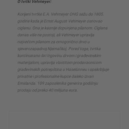
O tvrtki Vehmeyer:
Korijeni tvrtke E.A. Vehmeyer OHG sežu do 1805.
godine kada je Ernst August Vehmeyer osnovao
ciglanu. Ona je kasnije dopunjena pilanom. Ciglana
danas više ne postoji, ali Vehmeyer upravlja
najvećom pilanom za crnogorično drvo u
sjeverozapadnoj Njemačkoj. Pored toga, tvrtka
kontinuirano širi trgovinu drvom i građevinskim
materijalom, upravlja vlastitom prodavaonicom
građevinskih potrepština u Haselünneu i opskrbljuje
privatne i profesionalne kupce daleko izvan
Emslanda. 109 zaposlenika generira godišnju
prodaju od preko 40 milijuna eura.