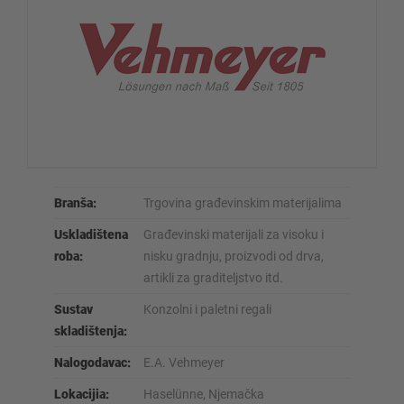
Branša:
Trgovina građevinskim materijalima
Uskladištena
Građevinski materijali za visoku i
roba:
nisku gradnju, proizvodi od drva,
artikli za graditeljstvo itd.
Sustav
Konzolni i paletni regali
skladištenja:
Nalogodavac:
E.A. Vehmeyer
Lokacijia:
Haselünne, Njemačka