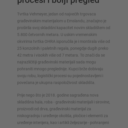
Tvrtka Vehmeyer, jedan od najvećih trgovaca
građevinskim materijalom u Emslandu, značajno je
proširila svoj skladišni kapacitet novim skladištem od
5.800 četvornih metara. U uskim vremenskim
SUSTAVI SKLADIŠTENJA
okvirima tvrtka OHRA isporučila je i montirala više od
Paletni regal
25 konzolnih i paletnih regala, ponegdje dugih preko
Regali na pokretnim kolicama
42 metra i visokih više od 7 metara. To znači da se
najrazličitiji građevinski materijali sada mogu
Automatski sustavi skladištenja
pohraniti mnogo preglednije. Kupci brže dobivaju
Regalne hale
svoju robu, logistički procesi su pojednostavljeni i
Skladišni podesti
povećana je ukupna raspoloživost skladišta.
Vertikalni sustavi regala
Prije nego što je 2018. godine sagrađena nova
skladišna hala, roba - građevinski materijali i sirovine,
proizvodi od drva, građevinski materijal za
Planirajte svoj sustav polica individualno s našim
niskogradnju i uređenje okoliša, pločice i elementi za
konfiguratorima – uključujući izravni upit
uređenje interijera, kao i artikli željezarije - pohranjeni