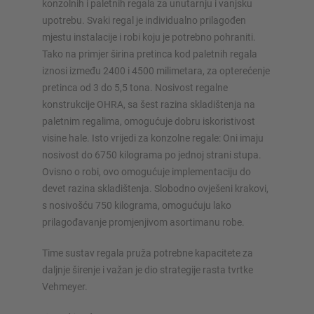
konzolnih i paletnih regala za unutarnju i vanjsku
upotrebu. Svaki regal je individualno prilagođen
mjestu instalacije i robi koju je potrebno pohraniti.
Tako na primjer širina pretinca kod paletnih regala
iznosi između 2400 i 4500 milimetara, za opterećenje
pretinca od 3 do 5,5 tona. Nosivost regalne
konstrukcije OHRA, sa šest razina skladištenja na
paletnim regalima, omogućuje dobru iskoristivost
visine hale. Isto vrijedi za konzolne regale: Oni imaju
nosivost do 6750 kilograma po jednoj strani stupa.
Ovisno o robi, ovo omogućuje implementaciju do
devet razina skladištenja. Slobodno ovješeni krakovi,
s nosivošću 750 kilograma, omogućuju lako
prilagođavanje promjenjivom asortimanu robe.
Time sustav regala pruža potrebne kapacitete za
daljnje širenje i važan je dio strategije rasta tvrtke
Vehmeyer.