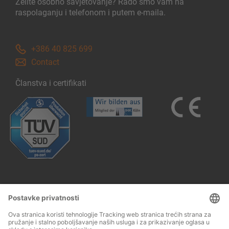
Želite osobno savjetovanje? Rado smo vam na
raspolaganju i telefonom i putem e-maila.
+386 40 825 699
Contact
Članstva i certifikati
Follow us: