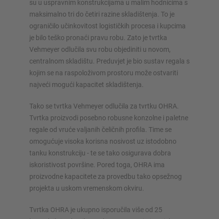
su u uspravnim konstrukcijama u malim hodnicima s
maksimalno tri do četiri razine skladištenja. To je
Konfiguriraj policu sada
ograničilo učinkovitost logističkih procesa i kupcima
je bilo teško pronaći pravu robu. Zato je tvrtka
Vehmeyer odlučila svu robu objediniti u novom,
centralnom skladištu. Preduvjet je bio sustav regala s
kojim se na raspoloživom prostoru može ostvariti
najveći mogući kapacitet skladištenja.
Tako se tvrtka Vehmeyer odlučila za tvrtku OHRA.
Tvrtka proizvodi posebno robusne konzolne i paletne
regale od vruće valjanih čeličnih profila. Time se
omogućuje visoka korisna nosivost uz istodobno
tanku konstrukciju - te se tako osigurava dobra
iskoristivost površine. Pored toga, OHRA ima
proizvodne kapacitete za provedbu tako opsežnog
projekta u uskom vremenskom okviru.
Tvrtka OHRA je ukupno isporučila više od 25