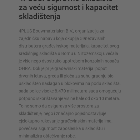
za veću sigurnost i kapacitet
skladištenja
4PLUS Bouwmaterialen B.V., organizacija za
zajedničku nabavu koja okuplja 59nezavisnih
SUSTAVI SKLADIŠTENJA
distributera građevinskog materijala, kapacitet svog
središnjeg skladišta u Bornu u Nizozemskoj uvećala
Paletni regal
je više nego dvostruko upotrebom konzolnih nosača
Regali na pokretnim kolicama
OHRA. Dok je prije građevinski materijal poput
Automatski sustavi skladištenja
drvenih letava, greda ili ploča za suhu gradnju bio
Regalne hale
uskladišten naslagan u blokovima na podu skladišta,
Skladišni podesti
sada police visoke 8.470 milimetara sada omogućuju
Vertikalni sustavi regala
potpuno iskorištavanje visine hale od oko 10 metara.
To ne samo da osigurava više prostora za
skladištenje, nego i značajno pojednostavljuje
cjelokupno rukovanje građevinskim materijalima,
povećava sigurnost zaposlenika u skladištu i
Planirajte svoj sustav polica individualno s našim
minimalizira oštećivanje robe.
konfiguratorima – uključujući izravni upit