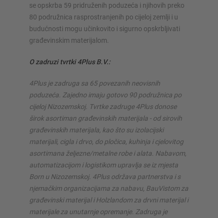
se opskrba 59 pridruženih poduzeća i njihovih preko
80 podružnica rasprostranjenih po cijeloj zemlji i u
budućnosti mogu učinkovito i sigurno opskrbljivati
građevinskim materijalom.
O zadruzi tvrtki 4Plus B.V.:
4Plus je zadruga sa 65 povezanih neovisnih
poduzeća. Zajedno imaju gotovo 90 podružnica po
cijeloj Nizozemskoj. Tvrtke zadruge 4Plus donose
širok asortiman građevinskih materijala - od sirovih
građevinskih materijala, kao što su izolacijski
materijali, cigla i drvo, do pločica, kuhinja i cjelovitog
asortimana željezne/metalne robe i alata. Nabavom,
automatizacijom i logistikom upravlja se iz mjesta
Born u Nizozemskoj. 4Plus održava partnerstva i s
njemačkim organizacijama za nabavu, BauVistom za
građevinski materijal i Holzlandom za drvni materijal i
materijale za unutarnje opremanje. Zadruga je