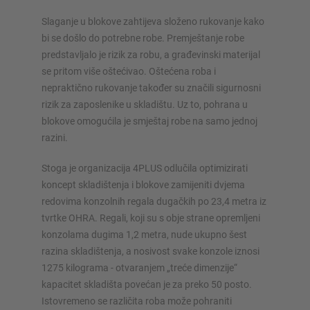
Slaganje u blokove zahtijeva složeno rukovanje kako
Konfiguriraj policu sada
bi se došlo do potrebne robe. Premještanje robe
predstavljalo je rizik za robu, a građevinski materijal
se pritom više oštećivao. Oštećena roba i
nepraktično rukovanje također su značili sigurnosni
rizik za zaposlenike u skladištu. Uz to, pohrana u
blokove omogućila je smještaj robe na samo jednoj
razini.
Stoga je organizacija 4PLUS odlučila optimizirati
koncept skladištenja i blokove zamijeniti dvjema
redovima konzolnih regala dugačkih po 23,4 metra iz
tvrtke OHRA. Regali, koji su s obje strane opremljeni
konzolama dugima 1,2 metra, nude ukupno šest
razina skladištenja, a nosivost svake konzole iznosi
1275 kilograma - otvaranjem „treće dimenzije“
kapacitet skladišta povećan je za preko 50 posto.
Istovremeno se različita roba može pohraniti