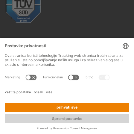
Follow us:
Impresum
Opći uvjeti poslovanja
© 2026
OHRA
Terms and conditions of assembly
Regalanlagen
Zaštita podataka
Kontakt
GmbH
Tisak