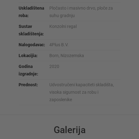
Uskladištena
Pločasto i masivno drvo, ploče za
roba:
suhu gradnju
Sustav
Konzolni regal
skladištenja:
Nalogodavac:
4Plus B.V.
Lokacijia:
Born, Nizozemska
Godina
2020
izgradnje:
Prednost:
Udvostručeni kapaciteti skladišta,
visoka sigurnost za robu i
zaposlenike
Galerija