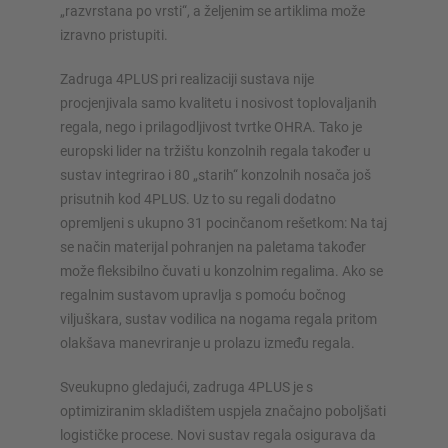
„razvrstana po vrsti“, a željenim se artiklima može
izravno pristupiti.
Zadruga 4PLUS pri realizaciji sustava nije
procjenjivala samo kvalitetu i nosivost toplovaljanih
regala, nego i prilagodljivost tvrtke OHRA. Tako je
europski lider na tržištu konzolnih regala također u
sustav integrirao i 80 „starih“ konzolnih nosača još
prisutnih kod 4PLUS. Uz to su regali dodatno
opremljeni s ukupno 31 pocinčanom rešetkom: Na taj
se način materijal pohranjen na paletama također
može fleksibilno čuvati u konzolnim regalima. Ako se
regalnim sustavom upravlja s pomoću bočnog
viljuškara, sustav vodilica na nogama regala pritom
olakšava manevriranje u prolazu između regala.
Sveukupno gledajući, zadruga 4PLUS je s
optimiziranim skladištem uspjela značajno poboljšati
logističke procese. Novi sustav regala osigurava da