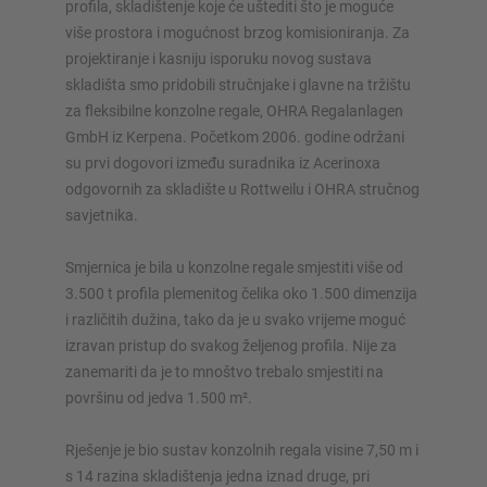
profila, skladištenje koje će uštediti što je moguće
više prostora i mogućnost brzog komisioniranja. Za
projektiranje i kasniju isporuku novog sustava
skladišta smo pridobili stručnjake i glavne na tržištu
za fleksibilne konzolne regale, OHRA Regalanlagen
GmbH iz Kerpena. Početkom 2006. godine održani
su prvi dogovori između suradnika iz Acerinoxa
odgovornih za skladište u Rottweilu i OHRA stručnog
savjetnika.
Smjernica je bila u konzolne regale smjestiti više od
3.500 t profila plemenitog čelika oko 1.500 dimenzija
i različitih dužina, tako da je u svako vrijeme moguć
izravan pristup do svakog željenog profila. Nije za
zanemariti da je to mnoštvo trebalo smjestiti na
površinu od jedva 1.500 m².
Rješenje je bio sustav konzolnih regala visine 7,50 m i
s 14 razina skladištenja jedna iznad druge, pri