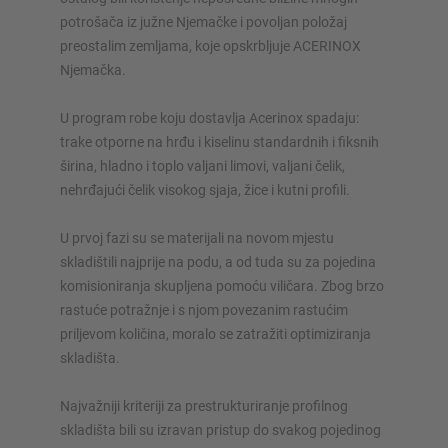
konfiguratorima – uključujući izravni upit
potrošača iz južne Njemačke i povoljan položaj
preostalim zemljama, koje opskrbljuje ACERINOX
Konfiguriraj policu sada
Njemačka.
U program robe koju dostavlja Acerinox spadaju:
trake otporne na hrđu i kiselinu standardnih i fiksnih
širina, hladno i toplo valjani limovi, valjani čelik,
nehrđajući čelik visokog sjaja, žice i kutni profili.
U prvoj fazi su se materijali na novom mjestu
skladištili najprije na podu, a od tuda su za pojedina
komisioniranja skupljena pomoću viličara. Zbog brzo
rastuće potražnje i s njom povezanim rastućim
priljevom količina, moralo se zatražiti optimiziranja
skladišta.
Najvažniji kriteriji za prestrukturiranje profilnog
skladišta bili su izravan pristup do svakog pojedinog