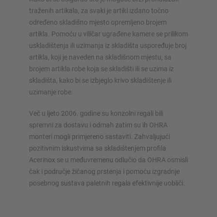
traženih artikala, za svaki je artikl izdano točno
određeno skladišno mjesto opremljeno brojem
artikla. Pomoću u viličar ugrađene kamere se prilikom
uskladištenja ili uzimanja iz skladišta uspoređuje broj
artikla, koji je naveden na skladišnom mjestu, sa
brojem artikla robe koja se skladišti ili se uzima iz
skladišta, kako bi se izbjeglo krivo skladištenje ili
uzimanje robe.
Več u ljeto 2006. godine su konzolni regali bili
spremni za dostavu i odmah zatim su ih OHRA
monteri mogli primjereno sastaviti. Zahvaljujući
pozitivnim iskustvima sa skladištenjem profila
Acerinox se u međuvremenu odlučio da OHRA osmisli
čak i područje žičanog prstenja i pomoću izgradnje
posebnog sustava paletnih regala efektivnije uobliči.