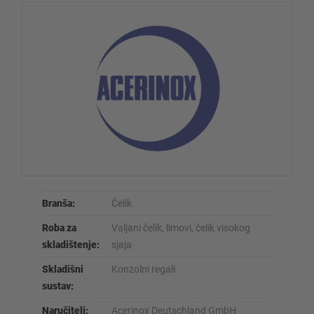
Branša:
Čelik
Roba za
Valjani čelik, limovi, čelik visokog
skladištenje:
sjaja
Skladišni
Konzolni regali
sustav:
Naručitelj:
Acerinox Deutschland GmbH