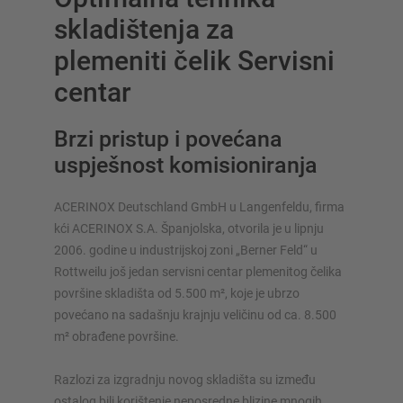
skladištenja za
plemeniti čelik Servisni
centar
Brzi pristup i povećana
SUSTAVI SKLADIŠTENJA
uspješnost komisioniranja
Paletni regal
Regali na pokretnim kolicama
ACERINOX Deutschland GmbH u Langenfeldu, firma
Automatski sustavi skladištenja
kći ACERINOX S.A. Španjolska, otvorila je u lipnju
Regalne hale
2006. godine u industrijskoj zoni „Berner Feld“ u
Skladišni podesti
Rottweilu još jedan servisni centar plemenitog čelika
površine skladišta od 5.500 m², koje je ubrzo
Vertikalni sustavi regala
povećano na sadašnju krajnju veličinu od ca. 8.500
m² obrađene površine.
Razlozi za izgradnju novog skladišta su između
Planirajte svoj sustav polica individualno s našim
ostalog bili korištenje neposredne blizine mnogih