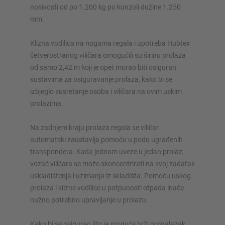
nosivosti od po 1.200 kg po konzoli dužine 1.250
mm.
Klizna vodilica na nogama regala i upotreba Hubtex
četverostranog viličara omogućili su širinu prolaza
od samo 2,42 m koji je opet morao biti osiguran
sustavima za osiguravanje prolaza, kako bi se
izbjeglo susretanje osoba i viličara na ovim uskim
prolazima.
Na zadnjem kraju prolaza regala se viličar
automatski zaustavlja pomoću u podu ugrađenih
transpondera. Kada jednom uveze u jedan prolaz,
vozač viličara se može skoncentrirati na svoj zadatak
uskladištenja i uzimanja iz skladišta. Pomoću uskog
prolaza i klizne vodilice u potpunosti otpada inače
nužno potrebno upravljanje u prolazu.
Kako bi se osigurao što je moguće brži pronalazak