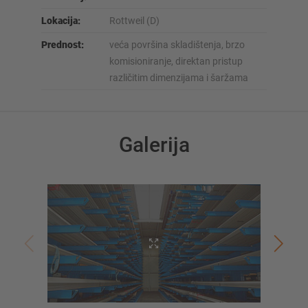
Lokacija:
Rottweil (D)
Prednost:
veća površina skladištenja, brzo
komisioniranje, direktan pristup
različitim dimenzijama i šaržama
Galerija