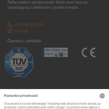
Želite osobno savjetovanje? Rado smo vam na
raspolaganju i telefonom i putem e-maila.
+386 40 825 699
Contact
Članstva i certifikati
Follow us: