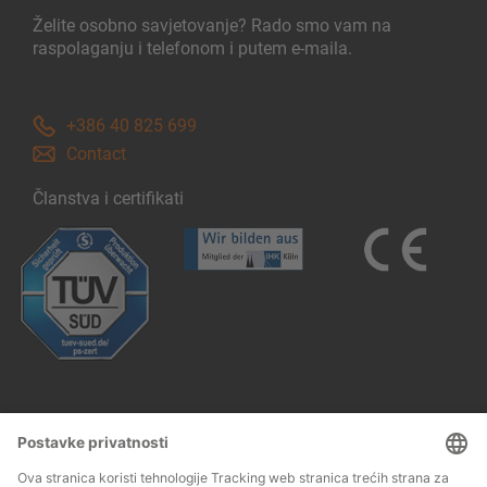
Želite osobno savjetovanje? Rado smo vam na
raspolaganju i telefonom i putem e-maila.
+386 40 825 699
Contact
Članstva i certifikati
Follow us: