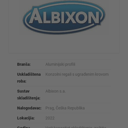
Branša:
Aluminijski profili
Uskladištena
Konzolni regali s ugrađenim krovom
roba:
Sustav
Albixon s.a.
skladištenja:
Nalogodavac:
Prag, Češka Republika
Lokacijia:
2022
Godina
Veći kapacitet skladištenja, zaštita