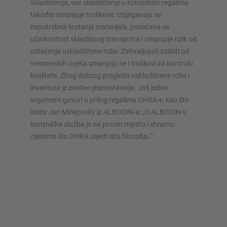
skladištenja, već skladištenje u konzolnim regalima
također smanjuje troškove: Izbjegavaju se
nepotrebna kretanja materijala, povećava se
učinkovitost skladišnog transporta i smanjuje rizik od
oštećenja uskladištene robe. Zahvaljujući zaštiti od
vremenskih uvjeta smanjuju se i troškovi za kontrolu
kvalitete. Zbog dobrog pregleda uskladištene robe i
inventura je znatno jednostavnija. Još jedan
argument govori u prilog regalima OHRA-e, kao što
ističe Jan Miřejovský iz ALBIXON-a: „U ALBIXON-u
korisnička služba je na prvom mjestu i stvarno
cijenimo što OHRA slijedi istu filozofiju.“