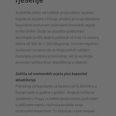
ALBIXON, jedan od vodećih proizvođača bazena i
kupola za bazene u Europi, proširio je svoje skladišne
SUSTAVI SKLADIŠTENJA
kapacitete sustavom natkrivenih konzolnih regala
tvrtke OHRA. Ovdje se skladište paletizirani
Paletni regal
aluminijski profili; duljina paleta je od 5 do 12 metara,
Regali na pokretnim kolicama
težina od 500 do 1.200 kilograma. S novim regalnim
Automatski sustavi skladištenja
sustavom ne samo da se mogu pokriti zahtjevi
materijala proširene proizvodnje, već bi se mogla
Regalne hale
povećati i učinkovitost skladištenja u cijelosti.
Skladišni podesti
Vertikalni sustavi regala
Zaštita od vremenskih uvjeta plus kapacitet
skladištenja
Potražnja za kupolama za bazene od ALBIXON-a u
Europi raste iz godine u godinu. Stoga je tvrtka sa
Planirajte svoj sustav polica individualno s našim
sjedištem u Pragu i s velikim proizvodnim područjem
konfiguratorima – uključujući izravni upit
u obližnjem mjestu Hořovice proširila svoje
proizvodne kapacitete. To uključuje i nove vanjske