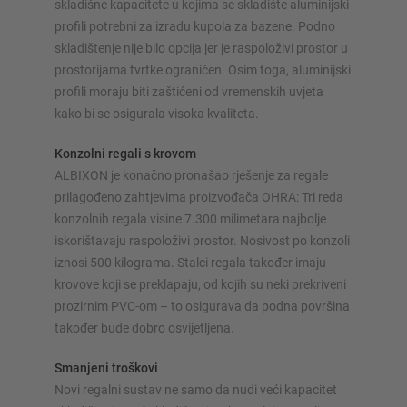
skladišne kapacitete u kojima se skladište aluminijski
Konfiguriraj policu sada
profili potrebni za izradu kupola za bazene. Podno
skladištenje nije bilo opcija jer je raspoloživi prostor u
prostorijama tvrtke ograničen. Osim toga, aluminijski
profili moraju biti zaštićeni od vremenskih uvjeta
kako bi se osigurala visoka kvaliteta.
Konzolni regali s krovom
ALBIXON je konačno pronašao rješenje za regale
prilagođeno zahtjevima proizvođača OHRA: Tri reda
konzolnih regala visine 7.300 milimetara najbolje
iskorištavaju raspoloživi prostor. Nosivost po konzoli
iznosi 500 kilograma. Stalci regala također imaju
krovove koji se preklapaju, od kojih su neki prekriveni
prozirnim PVC-om – to osigurava da podna površina
također bude dobro osvijetljena.
Smanjeni troškovi
Novi regalni sustav ne samo da nudi veći kapacitet