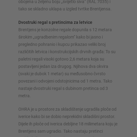
obojena u željenu boju „svijetlo siva“ (RAL 7035) i
Konfiguriraj policu sada
tako se skladno uklapa u izgled tvrtke Brentjensa.
Dvostruki regal s pretincima za letvice
Brentjens je konzolne regale dopunila s 12 metara
širokim „ugradbenim regalom“ kako bi jasno i
pregledno pohranio i kupcu prikazao veliki broj
različitih letvica i konstrukcijskih drvnih građa: To su
paletni regali visoki gotovo 2,6 metara koja su
postavljeni jedan iza drugog. Njihova dva okvira
(svaki je dubok 1 metar) su međusobno čvrsto
povezani i odvojeni odstojnicima od 1 metra. Tako
nastaje dvostruki regal s dubinom pretinca od 3
metra.
OHRA je u prostore za skladištenje ugradila ploče od
iverice kako bi se dobio neprekidni skladišni prostor.
Dijele ih ploče od iverica debljine 18 milimetara koju je
Brentjens sam ugradio. Tako nastaju pretinci