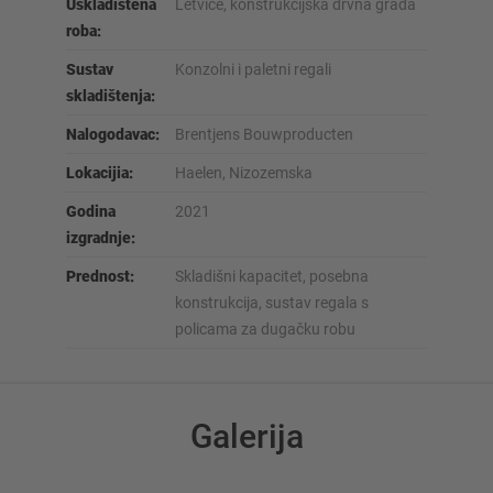
Uskladištena
Letvice, konstrukcijska drvna građa
roba:
Sustav
Konzolni i paletni regali
skladištenja:
Nalogodavac:
Brentjens Bouwproducten
Lokacijia:
Haelen, Nizozemska
Godina
2021
izgradnje:
Prednost:
Skladišni kapacitet, posebna
konstrukcija, sustav regala s
policama za dugačku robu
Galerija