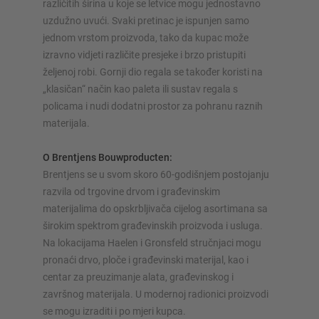
različitih širina u koje se letvice mogu jednostavno
uzdužno uvući. Svaki pretinac je ispunjen samo
jednom vrstom proizvoda, tako da kupac može
izravno vidjeti različite presjeke i brzo pristupiti
željenoj robi. Gornji dio regala se također koristi na
„klasičan“ način kao paleta ili sustav regala s
policama i nudi dodatni prostor za pohranu raznih
materijala.
O Brentjens Bouwproducten:
Brentjens se u svom skoro 60-godišnjem postojanju
razvila od trgovine drvom i građevinskim
materijalima do opskrbljivača cijelog asortimana sa
širokim spektrom građevinskih proizvoda i usluga.
Na lokacijama Haelen i Gronsfeld stručnjaci mogu
pronaći drvo, ploče i građevinski materijal, kao i
centar za preuzimanje alata, građevinskog i
završnog materijala. U modernoj radionici proizvodi
se mogu izraditi i po mjeri kupca.