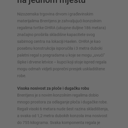
Nizozemska trgovina drvom i građevinskim
materijalima Brentjens je zahvaljujući konzolnim
regalima tvrtke OHRA (ukupne duljine 186 metara)
SUSTAVI SKLADIŠTENJA
značajno proširila skladišne kapacitete svog
sabirnog centra na lokaciji Haelen. OHRA je kao
Paletni regal
posebnu konstrukcija isporučila i 3 metra duboki
Regali na pokretnim kolicama
paletni regal s pregradama u koje se mogu „uvući“
Automatski sustavi skladištenja
šipke i drvene letvice – kupci koji stoje ispred regala
Regalne hale
mogu odmah vidjeti poprečni presjek uskladištene
Skladišni podesti
robe.
Vertikalni sustavi regala
Visoka nosivost za ploče i dugačku robu
Brentjens je s novim konzolnim regalima dobio
mnogo prostora za odlaganje ploča i dugačke robe.
Regali visoki 6 metara nude šest razina skladištenja,
Planirajte svoj sustav polica individualno s našim
a svaka od 1,2 metra dubokih konzola ima nosivost
konfiguratorima – uključujući izravni upit
do 755 kilograma. Svaka komponenta regala je