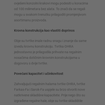
ovješeni konzolni krakovi mogu podesiti u koracima
od 100 milimetara bez alata. To znači da se regali
mogu u svakom trenutku prilagoditi promjenjivom
asortimanu proizvoda.
Krovna konstrukcija kao vlastiti doprinos
Obje su tvrtke imale radnu snagu i znanje da same
izvedu krovnu konstrukciju. Tvrtka OHRA
jednostavno je prilagodila prihvate na regalnim
nosačima dotičnim krovnim konstrukcijama u
dogovoru s dvije tvrtke.
Povećani kapacitet i učinkovitost
Zahvaljujući regalnim halama tvrtke OHRA, tvrtke
Farkas-Fa i Sarok-Fa uspjele su brzo stvoriti nove
natkrivene skladišne kapacitete. Prije nego što su
izgrađene regalne hale, obje su tvrtke skladištile