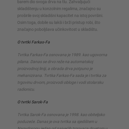
barem dio svoga drva na tlu. Zahvaljujući
skladištenju u konzolnim regalima, značajno su
proširile svoj skladišni kapacitet na istoj površini.
Osim toga, dobile su lakši i brži pristup robi, što
značajno poboljšava učinkovitost u skladištu.
O tvrtki Farkas-Fa
Tvrtka Farkas-Fa osnovana je 1989. kao ugovorna
pilana. Danas se drvo reže na automatskoj
proizvodnoj liniji, a obrada drva potpuno je
mehanizirana. Tvrtka Farkas-Fa sada je i tvrtka za
trgovinu drvom, proizvodi obloge i vodi stolarsku
radionicu.
O tvrtki Sarok-Fa
Tvrtka Sarok-Fa osnovana je 1998. kao obiteljsko
poduzeće. Danas je ova tvrtka sa sjedištem u
Nagydorogu jedan od najvećih trgovaca drvetom u