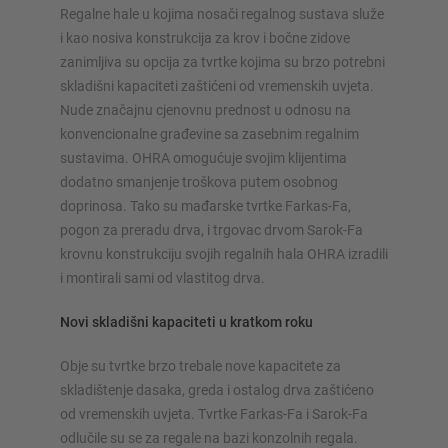
Regalne hale u kojima nosači regalnog sustava služe
i kao nosiva konstrukcija za krov i bočne zidove
zanimljiva su opcija za tvrtke kojima su brzo potrebni
skladišni kapaciteti zaštićeni od vremenskih uvjeta.
Nude značajnu cjenovnu prednost u odnosu na
konvencionalne građevine sa zasebnim regalnim
SUSTAVI SKLADIŠTENJA
sustavima. OHRA omogućuje svojim klijentima
dodatno smanjenje troškova putem osobnog
Paletni regal
doprinosa. Tako su mađarske tvrtke Farkas-Fa,
Regali na pokretnim kolicama
pogon za preradu drva, i trgovac drvom Sarok-Fa
Automatski sustavi skladištenja
krovnu konstrukciju svojih regalnih hala OHRA izradili
Regalne hale
i montirali sami od vlastitog drva.
Skladišni podesti
Novi skladišni kapaciteti u kratkom roku
Vertikalni sustavi regala
Obje su tvrtke brzo trebale nove kapacitete za
skladištenje dasaka, greda i ostalog drva zaštićeno
od vremenskih uvjeta. Tvrtke Farkas-Fa i Sarok-Fa
Planirajte svoj sustav polica individualno s našim
odlučile su se za regale na bazi konzolnih regala.