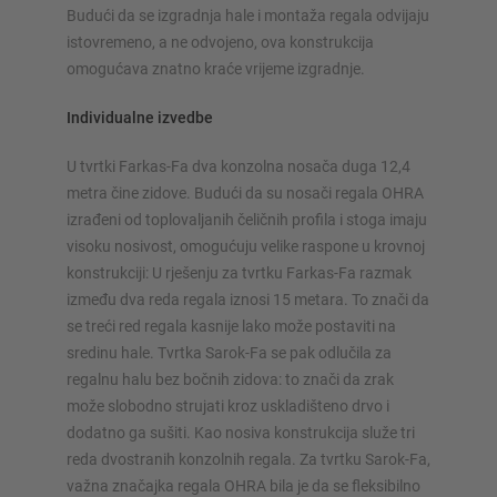
konfiguratorima – uključujući izravni upit
Budući da se izgradnja hale i montaža regala odvijaju
istovremeno, a ne odvojeno, ova konstrukcija
Konfiguriraj policu sada
omogućava znatno kraće vrijeme izgradnje.
Individualne izvedbe
U tvrtki Farkas-Fa dva konzolna nosača duga 12,4
metra čine zidove. Budući da su nosači regala OHRA
izrađeni od toplovaljanih čeličnih profila i stoga imaju
visoku nosivost, omogućuju velike raspone u krovnoj
konstrukciji: U rješenju za tvrtku Farkas-Fa razmak
između dva reda regala iznosi 15 metara. To znači da
se treći red regala kasnije lako može postaviti na
sredinu hale. Tvrtka Sarok-Fa se pak odlučila za
regalnu halu bez bočnih zidova: to znači da zrak
može slobodno strujati kroz uskladišteno drvo i
dodatno ga sušiti. Kao nosiva konstrukcija služe tri
reda dvostranih konzolnih regala. Za tvrtku Sarok-Fa,
važna značajka regala OHRA bila je da se fleksibilno