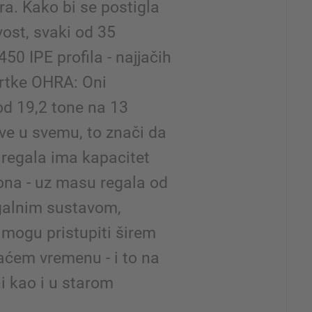
a. Kako bi se postigla
ost, svaki od 35
450 IPE profila - najjačih
vrtke OHRA: Oni
d 19,2 tone na 13
Sve u svemu, to znači da
 regala ima kapacitet
ona - uz masu regala od
galnim sustavom,
a mogu pristupiti širem
aćem vremenu - i to na
ni kao i u starom