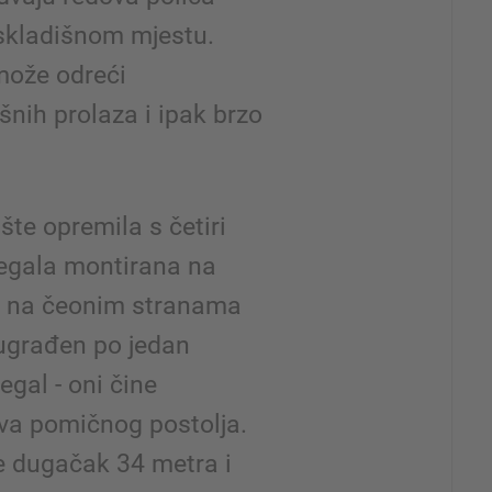
 skladišnom mjestu.
može odreći
šnih prolaza i ipak brzo
šte opremila s četiri
egala montirana na
, na čeonim stranama
 ugrađen po jedan
egal - oni čine
ava pomičnog postolja.
je dugačak 34 metra i