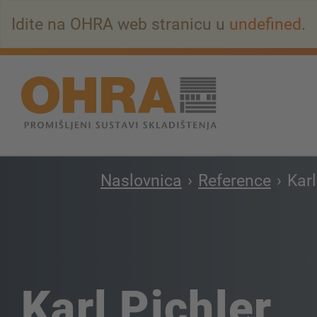
Na
Idite na OHRA web stranicu u
undefined
.
glavni
sadržaj
Naslovnica
Reference
Karl
Karl Pichler