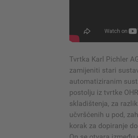
Tvrtka Karl Pichler AG
zamijeniti stari sust
automatiziranim su
postolju iz tvrtke OH
skladištenja, za razli
učvršćenih u pod, zah
korak za dopiranje do
On se otvara između 