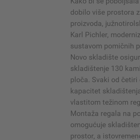
Kako bi se poboljšala
dobilo više prostora 
proizvoda, južnotirol
Karl Pichler, moderniz
sustavom pomičnih po
Novo skladište osigu
skladištenje 130 kam
ploča. Svaki od četir
kapacitet skladištenj
vlastitom težinom re
Montaža regala na po
omogućuje skladišten
prostor, a istovremen