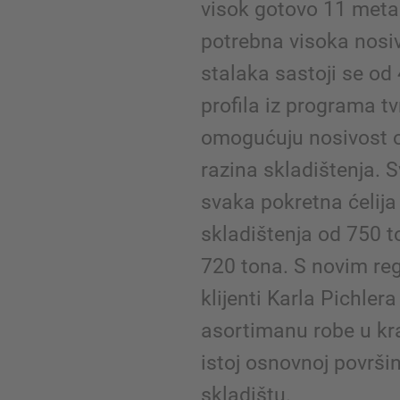
visok gotovo 11 metar
potrebna visoka nosiv
stalaka sastoji se od 
profila iz programa t
omogućuju nosivost o
razina skladištenja. 
svaka pokretna ćelija
skladištenja od 750 t
720 tona. S novim re
klijenti Karla Pichler
asortimanu robe u kr
istoj osnovnoj površi
skladištu.