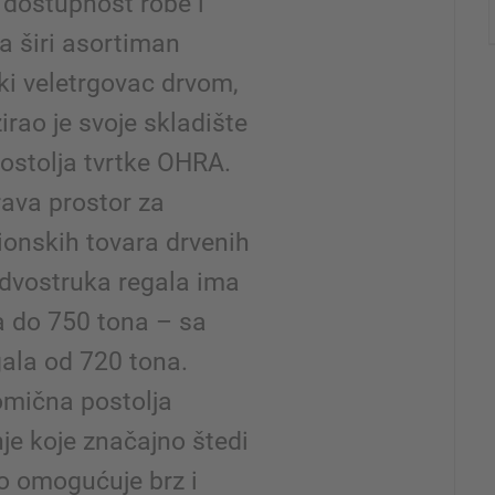
 dostupnost robe i
za širi asortiman
ski veletrgovac drvom,
irao je svoje skladište
stolja tvrtke OHRA.
rava prostor za
ionskih tovara drvenih
i dvostruka regala ima
a do 750 tona – sa
gala od 720 tona.
mična postolja
je koje značajno štedi
o omogućuje brz i