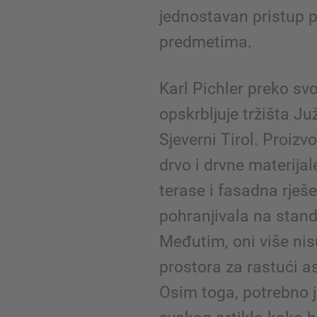
jednostavan pristup 
predmetima.
Karl Pichler preko svoj
opskrbljuje tržišta Juž
Sjeverni Tirol. Proiz
drvo i drvne materijal
terase i fasadna rješ
pohranjivala na stan
Međutim, oni više nis
prostora za rastući a
Osim toga, potrebno j