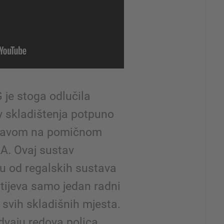
 je stoga odlučila
av skladištenja potpuno
stavom na pomičnom
RA. Ovaj sustav
ku od regalskih sustava
tijeva samo jedan radni
 svih skladišnih mjesta.
dvaju redova polica