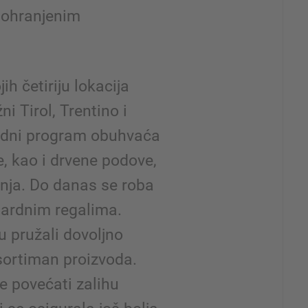
pohranjenim
ih četiriju lokacija
ni Tirol, Trentino i
vodni program obuhvaća
e, kao i drvene podove,
enja. Do danas se roba
dardnim regalima.
u pružali dovoljno
sortiman proizvoda.
e povećati zalihu