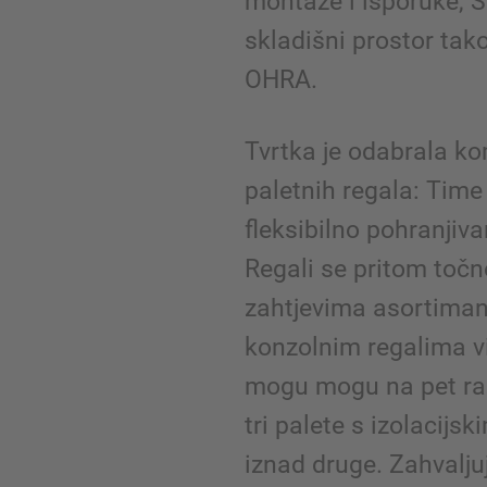
montaže i isporuke, S
skladišni prostor ta
OHRA.
Tvrtka je odabrala ko
paletnih regala: Tim
fleksibilno pohranjiva
Regali se pritom točn
zahtjevima asortimana
konzolnim regalima v
mogu mogu na pet razi
tri palete s izolacijs
iznad druge. Zahvalju