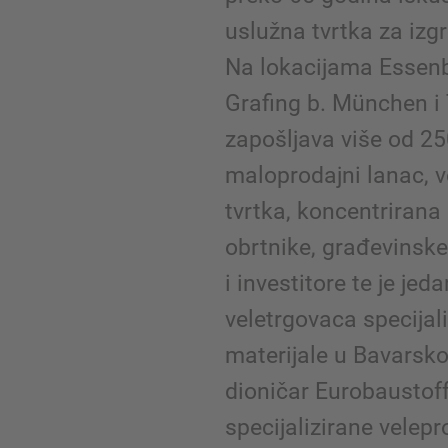
uslužna tvrtka za izg
Na lokacijama Essenb
Grafing b. München i 
zapošljava više od 250
maloprodajni lanac, v
tvrtka, koncentrirana 
obrtnike, građevinske
i investitore te je je
veletrgovaca specijal
materijale u Bavarskoj
dioničar Eurobaustof
specijalizirane velep