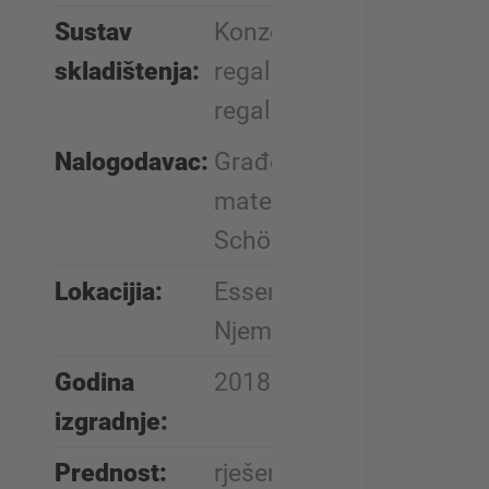
Sustav
Konzolni
skladištenja:
regali, paletni
regal
Nalogodavac:
Građevinski
materijal
Schönreiter
Lokacijia:
Essenbach,
Njemačka
Godina
2018
izgradnje:
Prednost:
rješenje