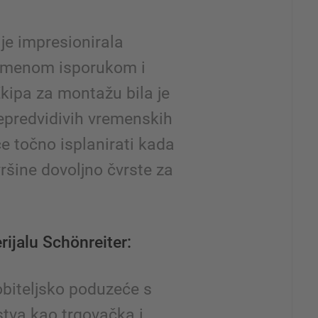
je impresionirala
emenom isporukom i
ipa za montažu bila je
nepredvidivih vremenskih
će točno isplanirati kada
šine dovoljno čvrste za
ijalu Schönreiter:
obiteljsko poduzeće s
stva kao trgovačka i