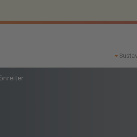
Sustav
önreiter