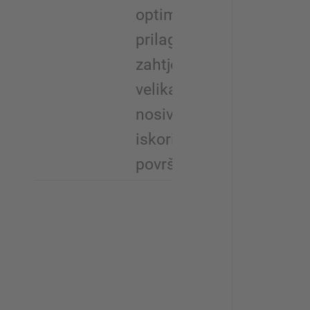
optimalno
prilagođeno
zahtjevima,
velika
nosivost /
iskoristivost
površina