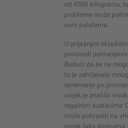
od 4500 kilograma, t
problema može pohran
euro paletama.
U prijašnjim skladišt
proizvodi pohranjeniva
Budući da se ne mogu
to je zahtijevalo mno
spremanje po principu
uvijek je značilo vis
regalnim sustavima 
može pohraniti na vrlo 
uvijek lako dostupna.