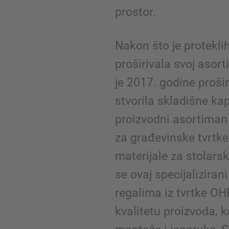
prostor.
Nakon što je protekli
proširivala svoj asort
je 2017. godine prošir
stvorila skladišne ka
proizvodni asortiman
za građevinske tvrtke,
materijale za stolar
se ovaj specijaliziran
regalima iz tvrtke OH
kvalitetu proizvoda, 