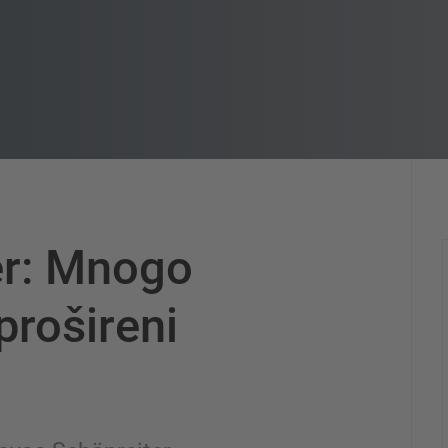
er: Mnogo
prošireni