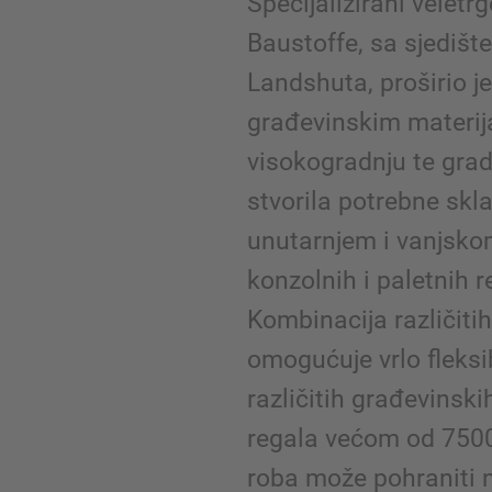
Specijalizirani veletr
Baustoffe, sa sjediš
Landshuta, proširio j
građevinskim materij
visokogradnju te grad
stvorila potrebne skl
unutarnjem i vanjsk
konzolnih i paletnih 
Kombinacija različitih
omogućuje vrlo fleksi
različitih građevinski
regala većom od 7500
roba može pohraniti n