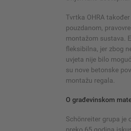
Tvrtka OHRA također 
pouzdanom, pravovr
montažom sustava. Ek
fleksibilna, jer zbog 
uvjeta nije bilo mogu
su nove betonske povr
montažu regala.
O građevinskom mater
Schönreiter grupa je 
preko 65 godina isku