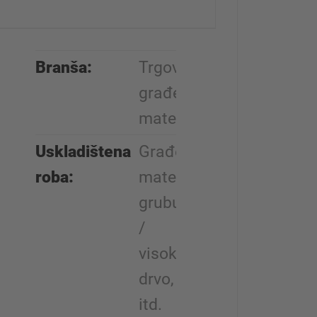
Branša:
Trgovina
građevinskim
materijalima
Uskladištena
Građevinski
roba:
materijal za
grubu gradnju
/
visokogradnju,
drvo, letvice
itd.