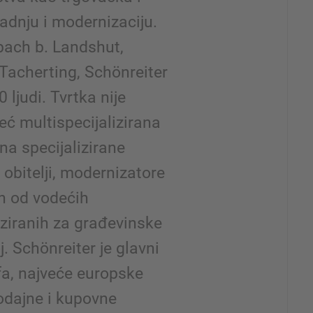
radnju i modernizaciju.
ach b. Landshut,
Tacherting, Schönreiter
 ljudi. Tvrtka nije
eć multispecijalizirana
na specijalizirane
 obitelji, modernizatore
dan od vodećih
iziranih za građevinske
. Schönreiter je glavni
fa, najveće europske
rodajne i kupovne