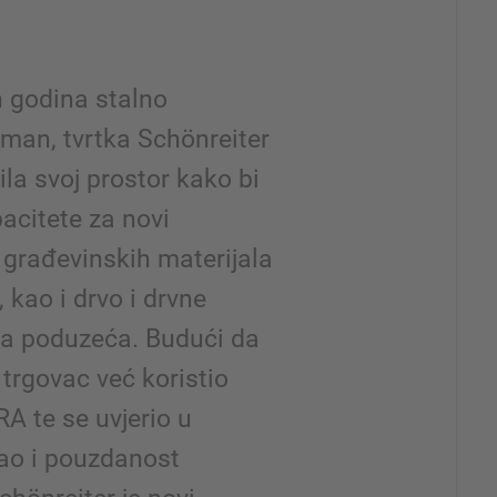
h godina stalno
iman, tvrtka Schönreiter
ila svoj prostor kako bi
pacitete za novi
 građevinskih materijala
 kao i drvo i drvne
ska poduzeća. Budući da
i trgovac već koristio
RA te se uvjerio u
kao i pouzdanost