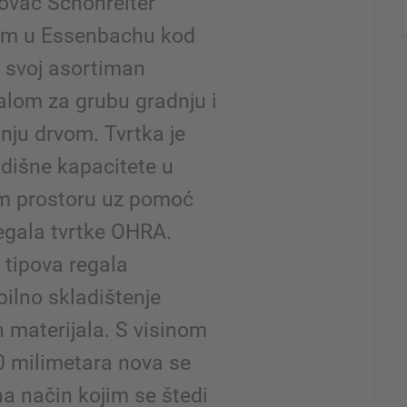
govac Schönreiter
tem u Essenbachu kod
e svoj asortiman
alom za grubu gradnju i
nju drvom. Tvrtka je
adišne kapacitete u
om prostoru uz pomoć
regala tvrtke OHRA.
 tipova regala
bilno skladištenje
h materijala. S visinom
 milimetara nova se
a način kojim se štedi