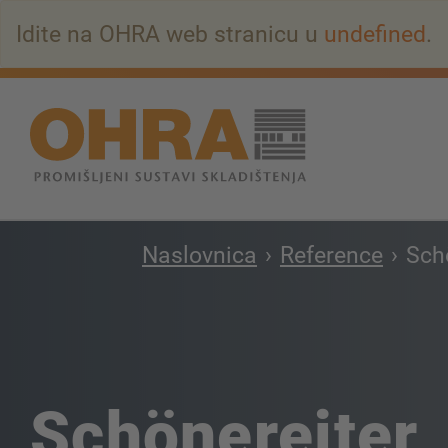
Na
Idite na OHRA web stranicu u
undefined
.
glavni
sadržaj
Naslovnica
Reference
Sch
Schönereiter