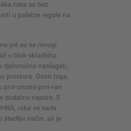
eška roba se bez
iti u paletne regale na
ima još su se mnogi
li u blok-skladištu.
 djelomično naslagati,
go prostora. Osim toga,
 prvi-unutra-prvi-van
oke dodatne napore. S
OHRA, roba se sada
štedljiv način, ali je