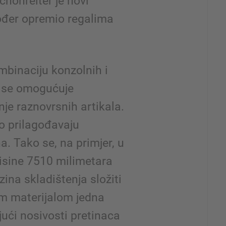
chönreiter je novi
kođer opremio regalima
mbinaciju konzolnih i
e se omogućuje
nje raznovrsnih artikala.
o prilagođavaju
. Tako se, na primjer, u
isine 7510 milimetara
na skladištenja složiti
kim materijalom jedna
jući nosivosti pretinaca