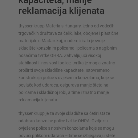
reklamacija klijenata
thyssenkrupp Materials Hungary, jedno od vodećih
trgovačkih društava za čelik, lake, obojene i plastične
SUSTAVI SKLADIŠTENJA
materijale u Mađarskoj, moderniziralo je svoje
skladište konzolnim policama i policama s nagibnim
Paletni regal
nosačima tvrtke OHRA. Zahvaljujući visokoj
Regali na pokretnim kolicama
stabilnosti i nosivosti police, tvrtka je mogla znatno
Automatski sustavi skladištenja
proširiti svoje skladišne kapacitete. Istovremeno
konstrukcija police s ovješenim konzolama, koje se
Regalne hale
povlače kod udaraca, osigurava manje šteta na
Skladišni podesti
policama i skladišnoj robi, a time i znatno manje
Vertikalni sustavi regala
reklamacija klijenata.
thyssenkrupp je za svoje skladište sa četiri staze
odabrao konzolne police tvrtke OHRA: Ovdje su
Planirajte svoj sustav polica individualno s našim
ovješene police s nosivim konzolama koje se mogu
konfiguratorima – uključujući izravni upit
povući prilikom udaraca – time se izbjegavaju štete