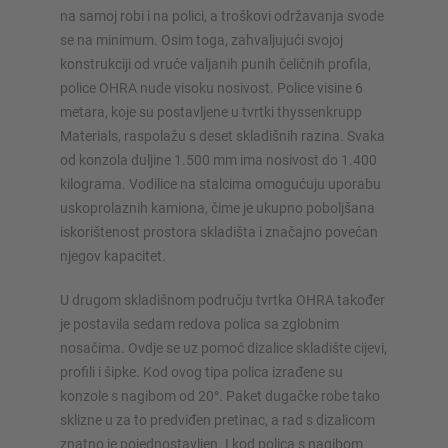
na samoj robi i na polici, a troškovi održavanja svode
se na minimum. Osim toga, zahvaljujući svojoj
Konfiguriraj policu sada
konstrukciji od vruće valjanih punih čeličnih profila,
police OHRA nude visoku nosivost. Police visine 6
metara, koje su postavljene u tvrtki thyssenkrupp
Materials, raspolažu s deset skladišnih razina. Svaka
od konzola duljine 1.500 mm ima nosivost do 1.400
kilograma. Vodilice na stalcima omogućuju uporabu
uskoprolaznih kamiona, čime je ukupno poboljšana
iskorištenost prostora skladišta i značajno povećan
njegov kapacitet.
U drugom skladišnom području tvrtka OHRA također
je postavila sedam redova polica sa zglobnim
nosačima. Ovdje se uz pomoć dizalice skladište cijevi,
profili i šipke. Kod ovog tipa polica izrađene su
konzole s nagibom od 20°. Paket dugačke robe tako
sklizne u za to predviđen pretinac, a rad s dizalicom
znatno je pojednostavljen. I kod polica s nagibom