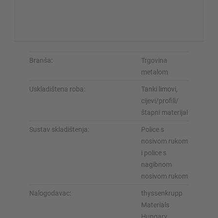
Branša:
Trgovina
metalom
Uskladištena roba:
Tanki limovi,
cijevi/profili/
štapni materijal
Sustav skladištenja:
Police s
nosivom rukom
i police s
nagibnom
nosivom rukom
Nalogodavac:
thyssenkrupp
Materials
Hungary