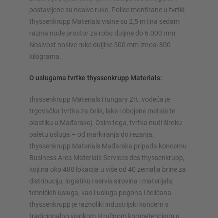
postavljene su nosive ruke. Police montirane u tvrtki
thyssenkrupp Materials visine su 2,5 m i na sedam
razina nude prostor za robu duljine do 6.000 mm.
Nosivost nosive ruke duljine 500 mm iznosi 800
kilograma.
O uslugama tvrtke thyssenkrupp Materials:
thyssenkrupp Materials Hungary Zrt. vodeća je
trgovačka tvrtka za čelik, lake i obojene metale te
plastiku u Mađarskoj. Osim toga, tvrtka nudi široku
paletu usluga – od markiranja do rezanja.
thyssenkrupp Materials Mađarska pripada koncernu
Business Area Materials Services des thyssenkrupp,
koji na oko 480 lokacija u više od 40 zemalja brine za
distribuciju, logistiku i servis sirovina i materijala,
tehničkih usluga, kao i usluga pogona i čeličana.
thyssenkrupp je raznoliki industrijski koncern s
tradicionalno visokom stručnom kompetencijom u