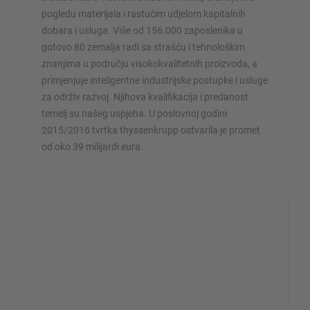
pogledu materijala i rastućim udjelom kapitalnih
dobara i usluga. Više od 156.000 zaposlenika u
gotovo 80 zemalja radi sa strašću i tehnološkim
znanjima u području visokokvalitetnih proizvoda, a
primjenjuje inteligentne industrijske postupke i usluge
za održiv razvoj. Njihova kvalifikacija i predanost
temelj su našeg uspjeha. U poslovnoj godini
2015/2016 tvrtka thyssenkrupp ostvarila je promet
od oko 39 milijardi eura.