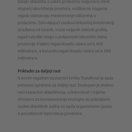
Dizajn skladišta s uskim prolazima osigurava visok
stupanj iskorištenja prostora, vodilice na nogama
regala olakšavaju manevriranje viličarima u
prolazima. Zahvaljujući visokoučinkovitoj konstrukciji
izrađenoj od čvrstih, vruće valjanih čeličnih profila,
regali također mogu u potpunosti iskoristiti visinu
prostorije: Paletni regali dosežu visinu od 6.600
milimetara, a konzolni regali dosežu visinu od 6.080
milimetara.
Prikladni za daljnji rast
S novim regalnim sustavom tvrtka Trendhout je sada
ponovno spremna za daljnji rast: Dostupan je znatno
veći kapacitet skladištenja, učinkovitost i vrijeme
utrošeno za komisioniranje značajno su poboljšani,
razine skladišnih zaliha su sada organizirane i jasne,
a pouzdanost isporuke je povećana.