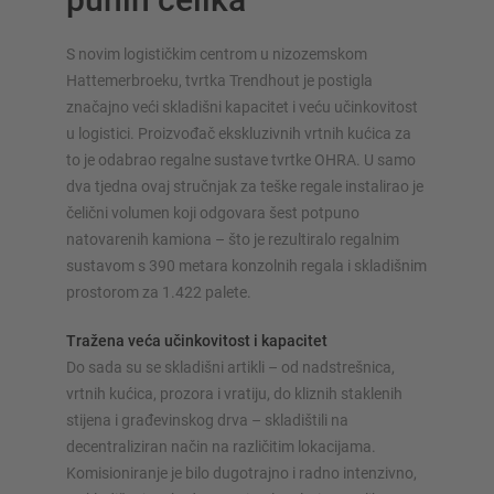
S novim logističkim centrom u nizozemskom
Hattemerbroeku, tvrtka Trendhout je postigla
značajno veći skladišni kapacitet i veću učinkovitost
SUSTAVI SKLADIŠTENJA
u logistici. Proizvođač ekskluzivnih vrtnih kućica za
to je odabrao regalne sustave tvrtke OHRA. U samo
Paletni regal
dva tjedna ovaj stručnjak za teške regale instalirao je
Regali na pokretnim kolicama
čelični volumen koji odgovara šest potpuno
Automatski sustavi skladištenja
natovarenih kamiona – što je rezultiralo regalnim
Regalne hale
sustavom s 390 metara konzolnih regala i skladišnim
Skladišni podesti
prostorom za 1.422 palete.
Vertikalni sustavi regala
Tražena veća učinkovitost i kapacitet
Do sada su se skladišni artikli – od nadstrešnica,
vrtnih kućica, prozora i vratiju, do kliznih staklenih
stijena i građevinskog drva – skladištili na
Planirajte svoj sustav polica individualno s našim
decentraliziran način na različitim lokacijama.
konfiguratorima – uključujući izravni upit
Komisioniranje je bilo dugotrajno i radno intenzivno,