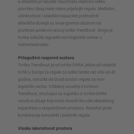
a skladište je također zauzimalo relativno veliku
Konfiguriraj policu sada
površinu zbog male visine prijašnjih regala. Međutim,
učinkovitost i skladišni kapacitet prethodnih
skladišta dosegli su svoje granice obzirom na
pozitivan poslovni razvoj tvrtke Trendhout. Stoga je
tvrtka odlučila izgraditi novi logistički centar u
Hattemerbroeku.
Prilagođeni raspored sustava
Tvrtka Trendhout je od tvrtke OHRA, jedne od vodećih
tvrtki u Europi za regale za teške terete već više od 40
godina, naručila da izradi sustav regala za novi
logistički centar. U bliskoj suradnji s tvrtkom
Trendhout, stručnjaci za logistiku iz tvrtke OHRA
razvili su dizajn koji može stvoriti što više skladišnog
kapaciteta u raspoloživom prostoru. Rezultat je bio
kombinacija konzolnih i paletnih regala.
Visoka iskoristivost prostora