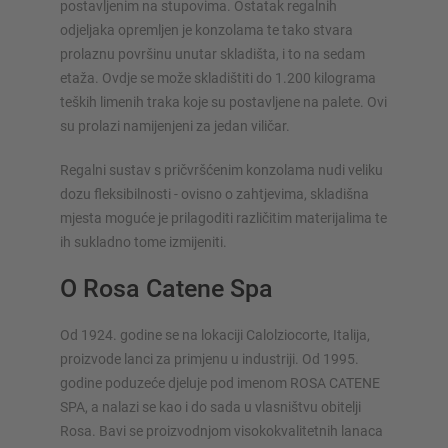
postavljenim na stupovima. Ostatak regalnih
odjeljaka opremljen je konzolama te tako stvara
prolaznu površinu unutar skladišta, i to na sedam
etaža. Ovdje se može skladištiti do 1.200 kilograma
teških limenih traka koje su postavljene na palete. Ovi
su prolazi namijenjeni za jedan viličar.
Regalni sustav s pričvršćenim konzolama nudi veliku
dozu fleksibilnosti - ovisno o zahtjevima, skladišna
mjesta moguće je prilagoditi različitim materijalima te
ih sukladno tome izmijeniti.
O Rosa Catene Spa
Od 1924. godine se na lokaciji Calolziocorte, Italija,
proizvode lanci za primjenu u industriji. Od 1995.
godine poduzeće djeluje pod imenom ROSA CATENE
SPA, a nalazi se kao i do sada u vlasništvu obitelji
Rosa. Bavi se proizvodnjom visokokvalitetnih lanaca