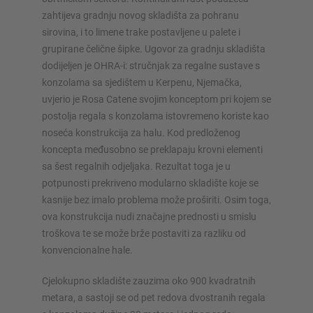
zahtijeva gradnju novog skladišta za pohranu
Konfiguriraj policu sada
sirovina, i to limene trake postavljene u palete i
grupirane čelične šipke. Ugovor za gradnju skladišta
dodijeljen je OHRA-i: stručnjak za regalne sustave s
konzolama sa sjedištem u Kerpenu, Njemačka,
uvjerio je Rosa Catene svojim konceptom pri kojem se
postolja regala s konzolama istovremeno koriste kao
noseća konstrukcija za halu. Kod predloženog
koncepta međusobno se preklapaju krovni elementi
sa šest regalnih odjeljaka. Rezultat toga je u
potpunosti prekriveno modularno skladište koje se
kasnije bez imalo problema može proširiti. Osim toga,
ova konstrukcija nudi značajne prednosti u smislu
troškova te se može brže postaviti za razliku od
konvencionalne hale.
Cjelokupno skladište zauzima oko 900 kvadratnih
metara, a sastoji se od pet redova dvostranih regala