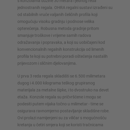
s konzolama dužine 30 metara i jednog reda
jednostranih regala. OHRA regalni sustavi izrađeni su
od stabilnih vruće valjanih čeličnih profila koji
omogućuju visoku gradnju i podnose velika
opterećenja. Robusna metoda gradnje pritom
smanjuje troškove i vrijeme samih radova
odražavanja i popravaka, a koji su uobičajeni kod
konvencionalnih regalnih konstrukcija od limenih
profila te koji su potrebni poradi oštećenja nastalih
prijevozom i sličnim djelovanjima.
U prva 3 reda regala skladišti se 6.500 milimetara
dugog i 4.000 kilograma teškog grupiranog
materijala za metalne šipke, i to dvostruko na devet
etaža. Konzole regala su pričvršćene i mogu se
podesiti putem vijaka točno u milimetar - time se
osigurava ravnomjerno postavljanje skladišne robe.
Ovi prolazi namijenjeni su za viličar s mogućnošću
kretanja u četiri smjera koji se koristi tračnicama