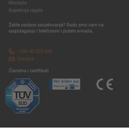
Montaža
Inspekcija regala
Želite osobno savjetovanje? Rado smo vam na
raspolaganju i telefonom i putem e-maila.
+386 40 825 699
Contact
Članstva i certifikati