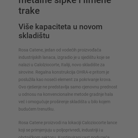
trake
Više kapaciteta u novom
skladištu
SUSTAVI SKLADIŠTENJA
Rosa Catene, jedan od vodećih proizvođača
Paletni regal
industrijskih lanaca, izgradio je u sjedištu koje se
Regali na pokretnim kolicama
nalazi u Calolziocorte, Italiji, novo skladište za
Automatski sustavi skladištenja
sirovine. Regalna konstrukcija OHRA-e pritom je
Regalne hale
poslužila kao noseći element za pokrivanje krova.
Skladišni podesti
Ovo rješenje ne predstavlja samo cjenovnu prednost
Vertikalni sustavi regala
u odnosu na konvencionalne metode gradnje hala
već i omogućuje proširenje skladišta u bilo kojem
budućem trenutku.
Rosa Catene proizvodi na lokaciji Caloziocorte lance
Planirajte svoj sustav polica individualno s našim
koji se primjenjuju u poljoprivredi, industriji i u
konfiguratorima – uključujući izravni upit
obrtničkom sektoru. Kontinuirani rast poduzeća